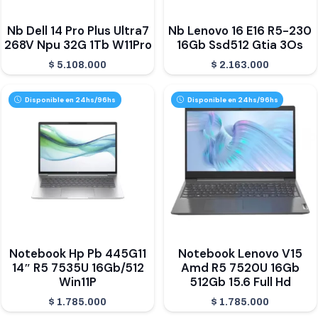
Nb Dell 14 Pro Plus Ultra7
Nb Lenovo 16 E16 R5-230
268V Npu 32G 1Tb W11Pro
16Gb Ssd512 Gtia 3Os
$
5.108.000
$
2.163.000
Disponible en 24hs/96hs
Disponible en 24hs/96hs
Notebook Hp Pb 445G11
Notebook Lenovo V15
14″ R5 7535U 16Gb/512
Amd R5 7520U 16Gb
Win11P
512Gb 15.6 Full Hd
$
1.785.000
$
1.785.000