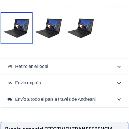
Retiro en el local
storefront
Envío exprés
motorcycle
Envío a todo el país a través de Andreani
local_shipping