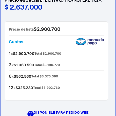
Precio especial EFECTIVO/TRANSFERENCIA
$
2.637.000
$2.900.700
Precio de lista
Cuotas
1
x
$2.900.700
Total $2.900.700
3
x
$1.063.590
Total $3.190.770
6
x
$562.560
Total $3.375.360
12
x
$325.230
Total $3.902.760
DISPONIBLE PARA PEDIDO WEB