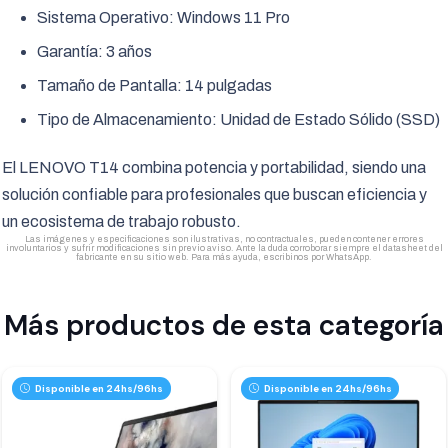
Sistema Operativo: Windows 11 Pro
Garantía: 3 años
Tamaño de Pantalla: 14 pulgadas
Tipo de Almacenamiento: Unidad de Estado Sólido (SSD)
El LENOVO T14 combina potencia y portabilidad, siendo una
solución confiable para profesionales que buscan eficiencia y
un ecosistema de trabajo robusto.
Las imágenes y especificaciones son ilustrativas, no contractuales, pueden contener errores
involuntarios y sufrir modificaciones sin previo aviso. Ante la duda corroborar siempre el datasheet del
fabricante en su sitio web. Para más ayuda, escribinos por WhatsApp.
Más productos de esta categoría
Disponible en 24hs/96hs
Disponible en 24hs/96hs