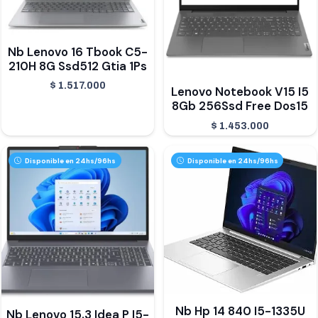
Nb Lenovo 16 Tbook C5-
210H 8G Ssd512 Gtia 1Ps
$
1.517.000
Lenovo Notebook V15 I5
8Gb 256Ssd Free Dos15
$
1.453.000
Disponible en 24hs/96hs
Disponible en 24hs/96hs
Nb Hp 14 840 I5-1335U
Nb Lenovo 15.3 Idea P I5-