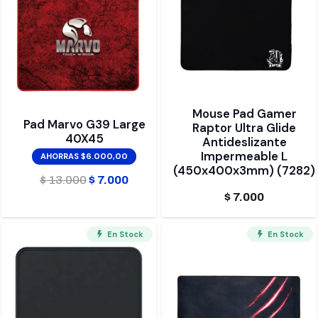
Mouse Pad Gamer
Pad Marvo G39 Large
Raptor Ultra Glide
40X45
Antideslizante
Impermeable L
AHORRAS $6.000,00
(450x400x3mm) (7282)
El
El
$
13.000
$
7.000
$
7.000
precio
precio
original
actual
En Stock
En Stock
era:
es:
$ 13.000.
$ 7.000.