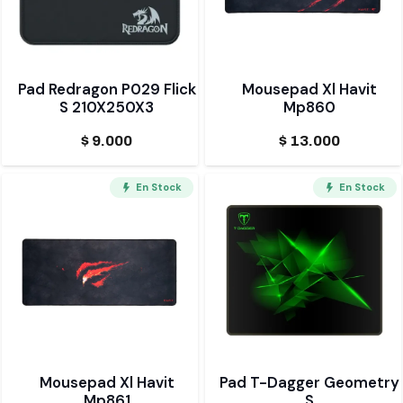
Pad Redragon P029 Flick
Mousepad Xl Havit
S 210X250X3
Mp860
$
9.000
$
13.000
En Stock
En Stock
Mousepad Xl Havit
Pad T-Dagger Geometry
Mp861
S