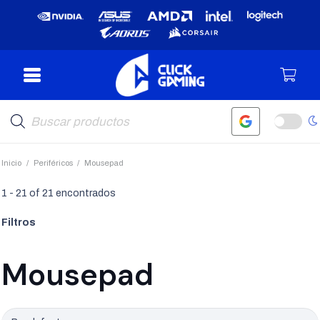
Búsqueda
de
productos
Inicio
/
Periféricos
/
Mousepad
1
-
21
of
21
encontrados
Filtros
Mousepad