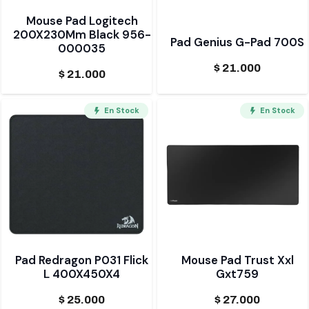
Mouse Pad Logitech
200X230Mm Black 956-
Pad Genius G-Pad 700S
000035
$
21.000
$
21.000
En Stock
En Stock
Pad Redragon P031 Flick
Mouse Pad Trust Xxl
L 400X450X4
Gxt759
$
25.000
$
27.000