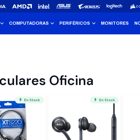
COMPUTADORAS
PERIFÉRICOS
MONITORES
N
culares Oficina
En Stock
En Stock