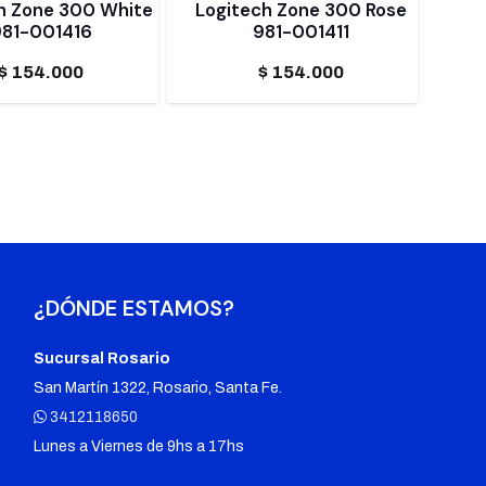
h Zone 300 White
Logitech Zone 300 Rose
81-001416
981-001411
$
154.000
$
154.000
¿DÓNDE ESTAMOS?
Sucursal Rosario
San Martín 1322, Rosario, Santa Fe.
3412118650
Lunes a Viernes de 9hs a 17hs