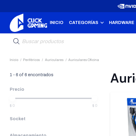
INICIO
CATEGORÍAS
HARDWARE
Búsqueda
de
productos
Inicio
/
Periféricos
/
Auriculares
/
Auriculares Oficina
Auri
1
-
6
of
6
encontrados
Precio
$ 0
$ 0
Socket
Almacenamiento