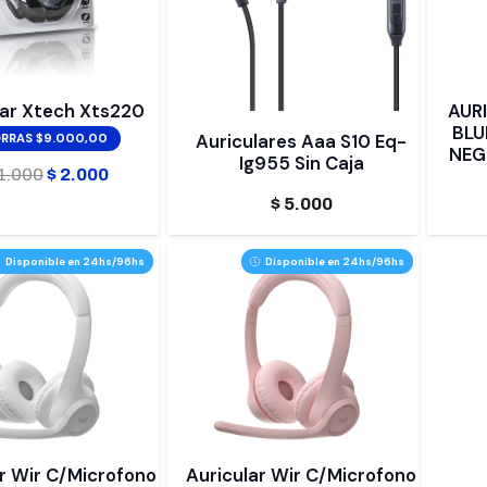
lar Xtech Xts220
AUR
BLU
Auriculares Aaa S10 Eq-
RRAS $9.000,00
NEG
Ig955 Sin Caja
El
El
1.000
$
2.000
precio
precio
$
5.000
original
actual
era:
es:
Disponible en 24hs/96hs
Disponible en 24hs/96hs
$ 11.000.
$ 2.000.
r Wir C/Microfono
Auricular Wir C/Microfono