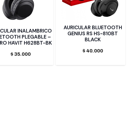
AURICULAR BLUETOOTH
ICULAR INALAMBRICO
GENIUS RS HS-810BT
ETOOTH PLEGABLE –
BLACK
RO HAVIT H628BT-BK
$
40.000
$
35.000