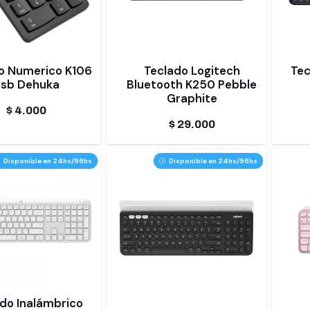
o Numerico K106
Teclado Logitech
Tec
sb Dehuka
Bluetooth K250 Pebble
Graphite
$
4.000
$
29.000
Disponible en 24hs/96hs
Disponible en 24hs/96hs
do Inalámbrico