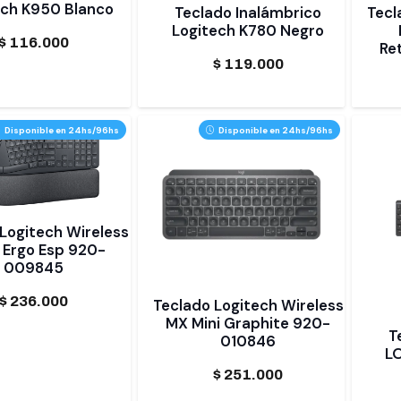
ech K950 Blanco
Teclado Inalámbrico
Tecl
Logitech K780 Negro
$
116.000
Re
$
119.000
Disponible en 24hs/96hs
Disponible en 24hs/96hs
Logitech Wireless
 Ergo Esp 920-
009845
$
236.000
Teclado Logitech Wireless
MX Mini Graphite 920-
T
010846
L
$
251.000