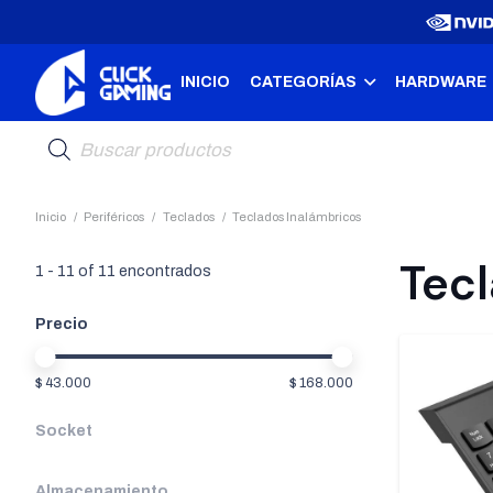
INICIO
CATEGORÍAS
HARDWARE
Búsqueda
de
productos
Inicio
/
Periféricos
/
Teclados
/
Teclados Inalámbricos
Tec
1
-
11
of
11
encontrados
Precio
$ 43.000
$ 168.000
Socket
Almacenamiento