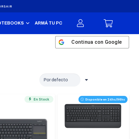
OTEBOOKS
ARMÁ TU PC
Continua con
Google
En Stock
Disponible en 24hs/96hs