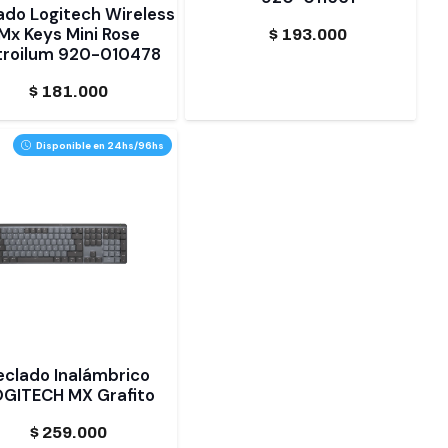
ado Logitech Wireless
Mx Keys Mini Rose
$
193.000
troilum 920-010478
$
181.000
Disponible en 24hs/96hs
eclado Inalámbrico
OGITECH MX Grafito
$
259.000