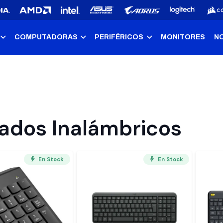
COMPUTADORAS
PERIFÉRICOS
MONITORES
N
lados Inalámbricos
En Stock
En Stock