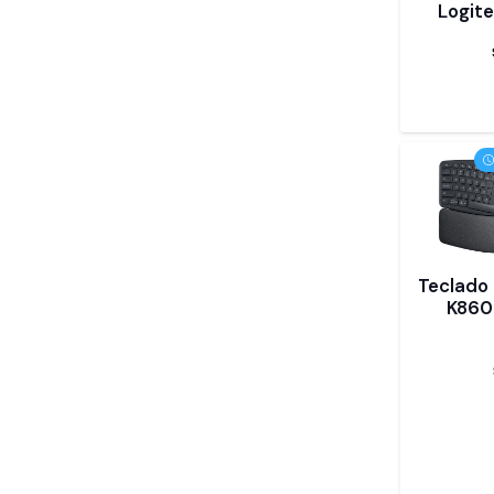
Logit
Teclado 
K860