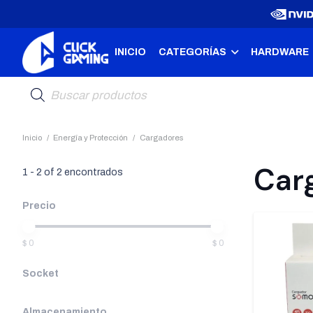
INICIO
CATEGORÍAS
HARDWARE
Búsqueda
de
productos
Inicio
/
Energía y Protección
/
Cargadores
Car
1
-
2
of
2
encontrados
Precio
$ 0
$ 0
Socket
Almacenamiento