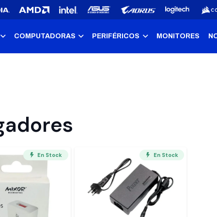
COMPUTADORAS
PERIFÉRICOS
MONITORES
N
gadores
En Stock
En Stock