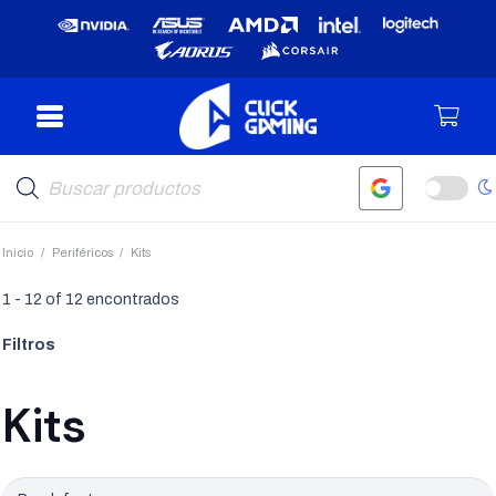
Búsqueda
de
productos
Inicio
/
Periféricos
/
Kits
1
-
12
of
12
encontrados
Filtros
Kits