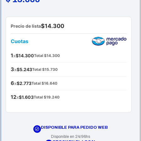
$14.300
Precio de lista
Cuotas
1
x
$14.300
Total $14.300
3
x
$5.243
Total $15.730
6
x
$2.773
Total $16.640
12
x
$1.603
Total $19.240
DISPONIBLE PARA PEDIDO WEB
Disponible en 24/96hs