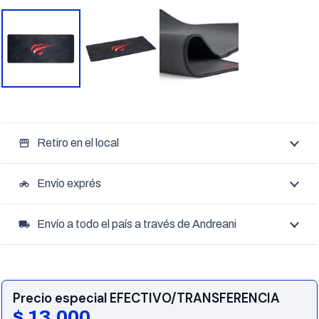
Retiro en el local
storefront
Envío exprés
motorcycle
Envío a todo el país a través de Andreani
local_shipping
Precio especial EFECTIVO/TRANSFERENCIA
$
13.000