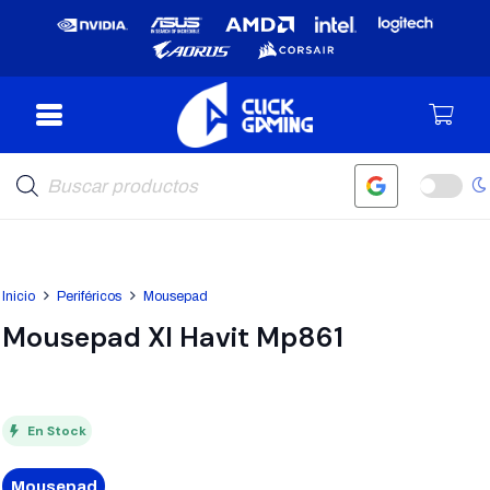
Búsqueda
de
productos
Inicio
Periféricos
Mousepad
Mousepad Xl Havit Mp861
En Stock
Mousepad