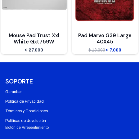
Mouse Pad Trust Xxl
Pad Marvo G39 Large
White Gxt759W
40X45
El
El
$
27.000
$
13.000
$
7.000
precio
precio
original
actual
era:
es:
SOPORTE
$ 13.000.
$ 7.000.
Garantías
Política de Privacidad
Términos y Condiciones
Políticas de devolución
Botón de Arrepentimiento