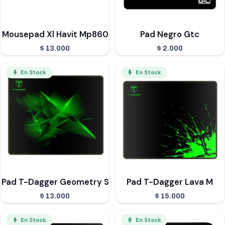
Mousepad Xl Havit Mp860
Pad Negro Gtc
$
13.000
$
2.000
En Stock
En Stock
Pad T-Dagger Geometry S
Pad T-Dagger Lava M
$
13.000
$
15.000
En Stock
En Stock