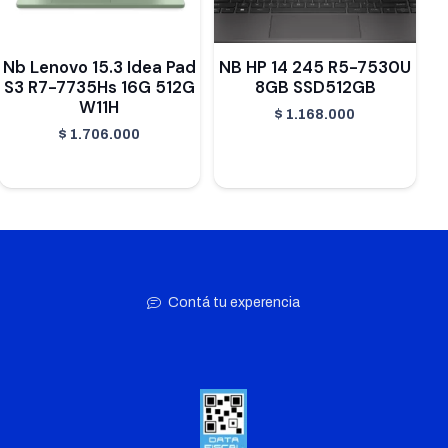
Nb Lenovo 15.3 Idea Pad
NB HP 14 245 R5-7530U
S3 R7-7735Hs 16G 512G
8GB SSD512GB
W11H
$
1.168.000
$
1.706.000
Contá tu experencia