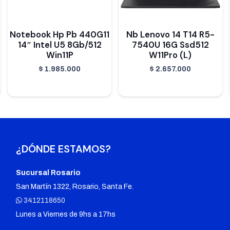
Notebook Hp Pb 440G11
Nb Lenovo 14 T14 R5-
14″ Intel U5 8Gb/512
7540U 16G Ssd512
Win11P
W11Pro (L)
$
1.985.000
$
2.657.000
¿DÓNDE ESTAMOS?
Sucursal Rosario
San Martín 1322, Rosario, Santa Fe.
3412118650
Lunes a Viernes de 9hs a 17hs