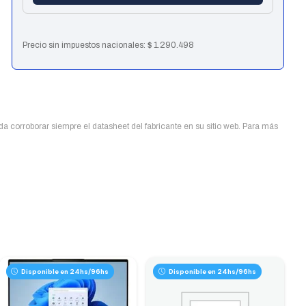
Nvme
W11H
Azul
Precio sin impuestos nacionales:
$
1.290.498
(0593)
cantidad
uda corroborar siempre el datasheet del fabricante en su sitio web. Para más
Disponible en 24hs/96hs
Disponible en 24hs/96hs