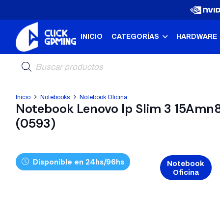
INICIO
CATEGORÍAS
HARDWARE
Búsqueda
de
productos
Inicio
Notebooks
Notebook Oficina
Notebook Lenovo Ip Slim 3 15Amn
(0593)
Disponible en 24hs/96hs
Notebook
Oficina