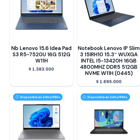
Nb Lenovo 15.6 Idea Pad
Notebook Lenovo IP Slim
S3 R5-7520U 16G 512G
3 15IRH10 15.3″ WUXGA
W11H
INTEL I5-13420H 16GB
4800MHZ DDR5 512GB
$
1.383.000
NVME W11H (0445)
$
1.695.000
Disponible en 24hs/96hs
Disponible en 24hs/96hs