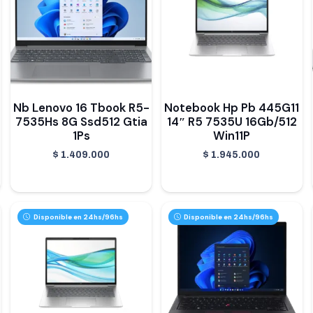
Nb Lenovo 16 Tbook R5-
Notebook Hp Pb 445G11
7535Hs 8G Ssd512 Gtia
14″ R5 7535U 16Gb/512
1Ps
Win11P
$
1.409.000
$
1.945.000
Disponible en 24hs/96hs
Disponible en 24hs/96hs