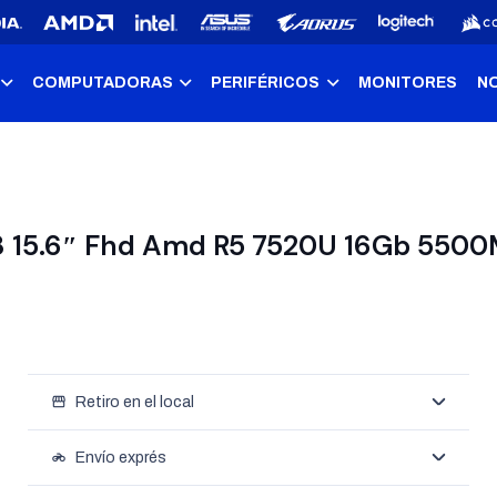
COMPUTADORAS
PERIFÉRICOS
MONITORES
N
8 15.6″ Fhd Amd R5 7520U 16Gb 550
storefront
Retiro en el local
motorcycle
Envío exprés