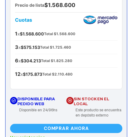
$1.568.600
Precio de lista
Cuotas
1
x
$1.568.600
Total $1.568.600
3
x
$575.153
Total $1.725.460
6
x
$304.213
Total $1.825.280
12
x
$175.873
Total $2.110.480
DISPONIBLE PARA
SIN STOCK EN EL
PEDIDO WEB
LOCAL
Disponible en 24/96hs
Este producto se encuentra
en depósito externo
COMPRAR AHORA