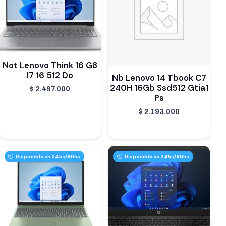
Not Lenovo Think 16 G8
I7 16 512 Do
Nb Lenovo 14 Tbook C7
240H 16Gb Ssd512 Gtia1
$
2.497.000
Ps
$
2.193.000
Disponible en 24hs/96hs
Disponible en 24hs/96hs