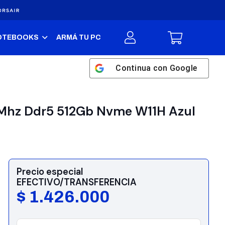
OTEBOOKS
ARMÁ TU PC
Continua con
Google
0Mhz Ddr5 512Gb Nvme W11H Azul
Precio especial
EFECTIVO/TRANSFERENCIA
$
1.426.000