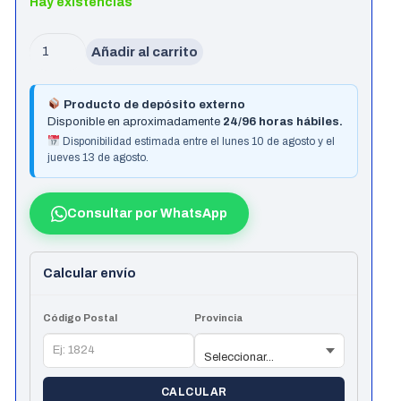
Hay existencias
Notebook
Añadir al carrito
Lenovo
Ip
Producto de depósito externo
Slim
Disponible en aproximadamente
24/96 horas hábiles.
3
Disponibilidad estimada entre el lunes 10 de agosto y el
jueves 13 de agosto.
15Amn8
15.6"
Fhd
Consultar por WhatsApp
Amd
R5
Calcular envío
7520U
16Gb
Código Postal
Provincia
5500Mhz
Ddr5
512Gb
CALCULAR