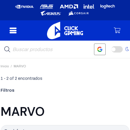
Búsqueda
de
productos
Inicio
/
MARVO
1
-
2
of
2
encontrados
Filtros
MARVO