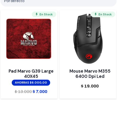
En Stock
En Stock
Pad Marvo G39 Large
Mouse Marvo M355
40X45
6400 Dpi Led
AHORRAS $6.000,00
$
19.000
El
El
$
13.000
$
7.000
precio
precio
original
actual
era:
es: