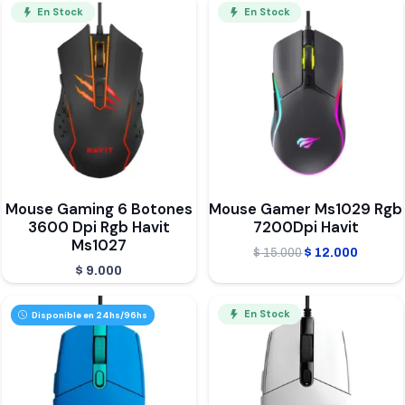
En Stock
En Stock
Mouse Gaming 6 Botones
Mouse Gamer Ms1029 Rgb
3600 Dpi Rgb Havit
7200Dpi Havit
Ms1027
El
El
$
15.000
$
12.000
$
9.000
precio
precio
original
actual
En Stock
Disponible en 24hs/96hs
era:
es:
$ 15.000.
$ 12.00