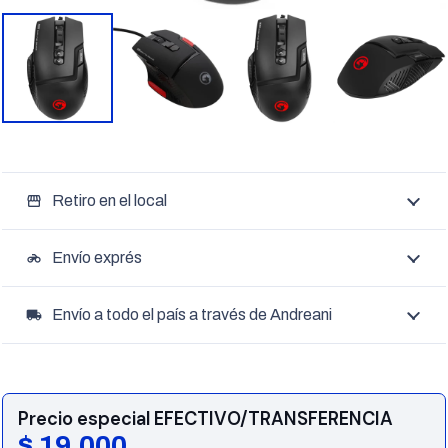
Retiro en el local
storefront
Envío exprés
motorcycle
Envío a todo el país a través de Andreani
local_shipping
Precio especial EFECTIVO/TRANSFERENCIA
$
19.000