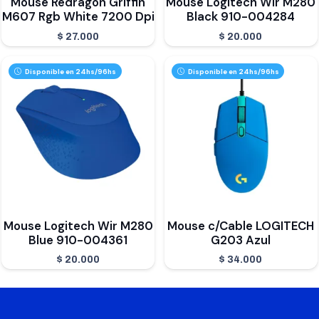
Mouse Redragon Griffin
Mouse Logitech Wir M280
M607 Rgb White 7200 Dpi
Black 910-004284
$
27.000
$
20.000
Disponible en 24hs/96hs
Disponible en 24hs/96hs
Mouse Logitech Wir M280
Mouse c/Cable LOGITECH
Blue 910-004361
G203 Azul
$
20.000
$
34.000