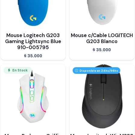
Mouse Logitech G203
Mouse c/Cable LOGITECH
Gaming Lightsync Blue
G203 Blanco
910-005795
$
35.000
$
35.000
En Stock
Disponible en 24hs/96hs