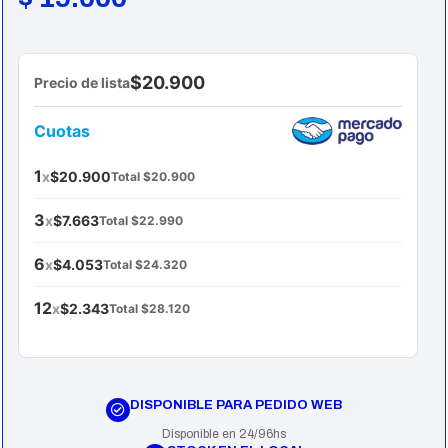
$20.900
Precio de lista
Cuotas
1
x
$20.900
Total $20.900
3
x
$7.663
Total $22.990
6
x
$4.053
Total $24.320
12
x
$2.343
Total $28.120
DISPONIBLE PARA PEDIDO WEB
Disponible en 24/96hs