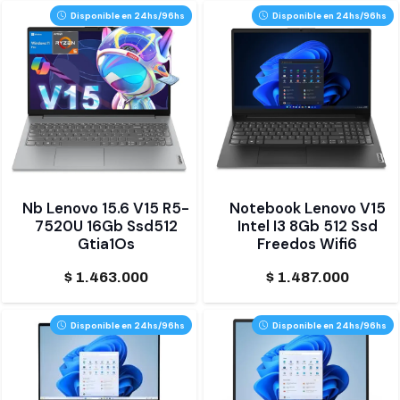
Disponible en 24hs/96hs
Disponible en 24hs/96hs
Nb Lenovo 15.6 V15 R5-
Notebook Lenovo V15
7520U 16Gb Ssd512
Intel I3 8Gb 512 Ssd
Gtia1Os
Freedos Wifi6
$
1.463.000
$
1.487.000
Disponible en 24hs/96hs
Disponible en 24hs/96hs