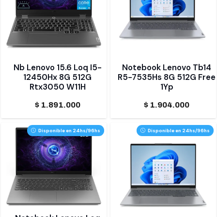
Nb Lenovo 15.6 Loq I5-
Notebook Lenovo Tb14
12450Hx 8G 512G
R5-7535Hs 8G 512G Free
Rtx3050 W11H
1Yp
$
1.891.000
$
1.904.000
Disponible en 24hs/96hs
Disponible en 24hs/96hs