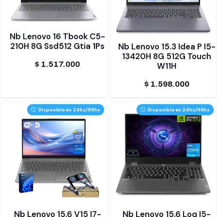
Nb Lenovo 16 Tbook C5-
210H 8G Ssd512 Gtia 1Ps
Nb Lenovo 15.3 Idea P I5-
13420H 8G 512G Touch
$
1.517.000
W11H
$
1.598.000
Disponible en 24hs/96hs
Disponible en 24hs/96hs
Nb Lenovo 15.6 V15 I7-
Nb Lenovo 15.6 Loq I5-