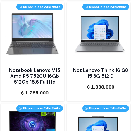
Disponible en 24hs/96hs
Disponible en 24hs/96hs
Notebook Lenovo V15
Not Lenovo Think 16 G8
Amd R5 7520U 16Gb
I5 8G 512 D
512Gb 15.6 Full Hd
$
1.888.000
$
1.785.000
Disponible en 24hs/96hs
Disponible en 24hs/96hs