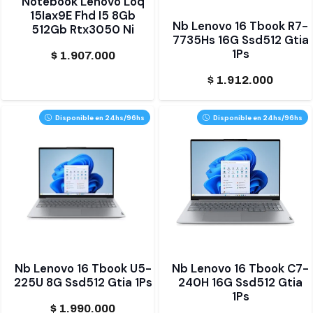
Notebook Lenovo Loq
15Iax9E Fhd I5 8Gb
Nb Lenovo 16 Tbook R7-
512Gb Rtx3050 Ni
7735Hs 16G Ssd512 Gtia
1Ps
$
1.907.000
$
1.912.000
Disponible en 24hs/96hs
Disponible en 24hs/96hs
Nb Lenovo 16 Tbook U5-
Nb Lenovo 16 Tbook C7-
225U 8G Ssd512 Gtia 1Ps
240H 16G Ssd512 Gtia
1Ps
$
1.990.000