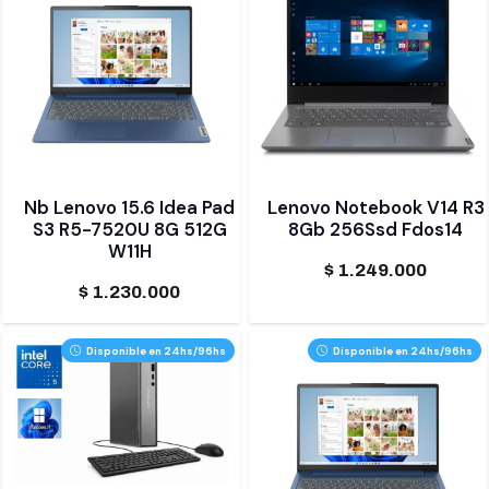
Nb Lenovo 15.6 Idea Pad
Lenovo Notebook V14 R3
S3 R5-7520U 8G 512G
8Gb 256Ssd Fdos14
W11H
$
1.249.000
$
1.230.000
Disponible en 24hs/96hs
Disponible en 24hs/96hs