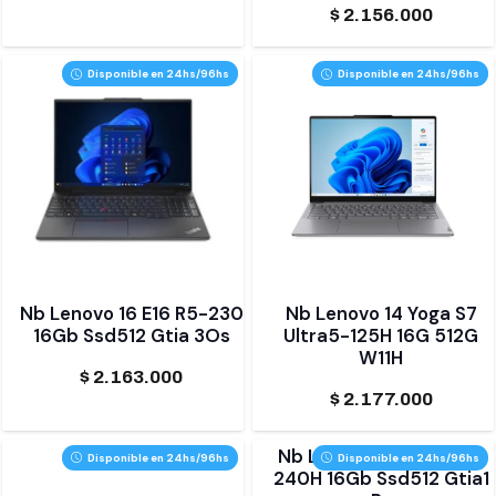
$
2.156.000
Disponible en 24hs/96hs
Disponible en 24hs/96hs
Nb Lenovo 16 E16 R5-230
Nb Lenovo 14 Yoga S7
16Gb Ssd512 Gtia 3Os
Ultra5-125H 16G 512G
W11H
$
2.163.000
$
2.177.000
Nb Lenovo 14 Tbook C7
Disponible en 24hs/96hs
Disponible en 24hs/96hs
240H 16Gb Ssd512 Gtia1