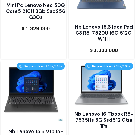
Mini Pc Lenovo Neo 50Q
Core5 210H 8Gb Ssd256
G3Os
Nb Lenovo 15.6 Idea Pad
$
1.329.000
S3 R5-7520U 16G 512G
W11H
$
1.383.000
Disponible en 24hs/96hs
Disponible en 24hs/96hs
Nb Lenovo 16 Tbook R5-
7535Hs 8G Ssd512 Gtia
1Ps
Nb Lenovo 15.6 V15 I5-