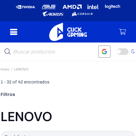
Búsqueda
de
productos
Inicio
/
LENOVO
1
-
32
of
42
encontrados
Filtros
LENOVO