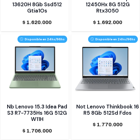
13620H 8Gb Ssd512
12450Hx 8G 512G
Gtia1Os
Rtx3050
$
1.620.000
$
1.692.000
Disponible en 24hs/96hs
Disponible en 24hs/96hs
Nb Lenovo 15.3 Idea Pad
Not Lenovo Thinkbook 16
S3 R7-7735Hs 16G 512G
R5 8Gb 512Sd Fdos
W11H
$
1.770.000
$
1.706.000