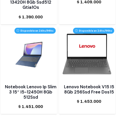
13420H 8Gb Ssd512
$
1.409.000
Gtia1Os
$
1.390.000
Disponible en 24hs/96hs
Disponible en 24hs/96hs
Notebook Lenovo Ip Slim
Lenovo Notebook V15 I5
3 15″ I5-12450H 8Gb
8Gb 256Ssd Free Dos15
512Ssd
$
1.453.000
$
1.451.000