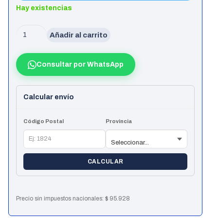
Hay existencias
Water
Añadir al carrito
Cooler
Evolabs
Consultar por WhatsApp
Aio
Cryogene
Pro
Calcular envío
240
Código Postal
Provincia
cantidad
CALCULAR
Precio sin impuestos nacionales:
$
95.928