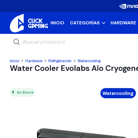
INICIO
CATEGORÍAS
HARDWARE
Búsqueda
de
productos
Inicio
Hardware
Refrigeración
Watercooling
Water Cooler Evolabs Aio Cryogen
En Stock
Watercooling