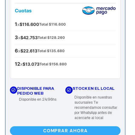
Cuotas
1
x
$116.600
Total $116.600
3
x
$42.753
Total $128.260
6
x
$22.613
Total $135.680
12
x
$13.073
Total $156.880
DISPONIBLE PARA
STOCK EN EL LOCAL
PEDIDO WEB
Disponible en nuestras
Disponible en 24/96hs
sucursales Te
recomendamos consultar
por WhatsApp antes de
acercarte al local
COMPRAR AHORA