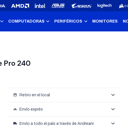
COMPUTADORAS
PERIFÉRICOS
MONITORES
N
e Pro 240
storefront
Retiro en el local
motorcycle
Envío exprés
local_shipping
Envío a todo el país a través de Andreani