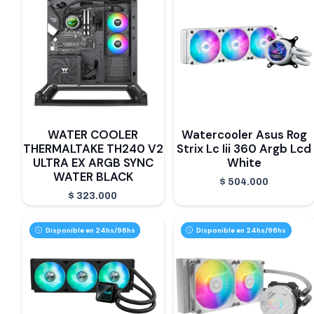
WATER COOLER
Watercooler Asus Rog
THERMALTAKE TH240 V2
Strix Lc Iii 360 Argb Lcd
ULTRA EX ARGB SYNC
White
WATER BLACK
$
504.000
$
323.000
Disponible en 24hs/96hs
Disponible en 24hs/96hs