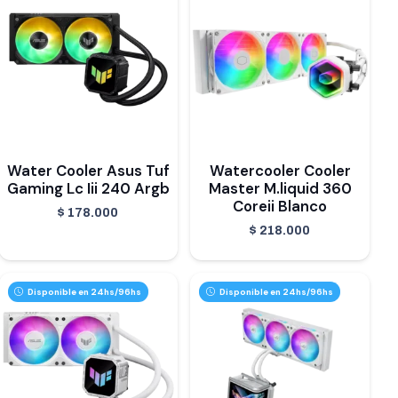
Water Cooler Asus Tuf
Watercooler Cooler
Gaming Lc Iii 240 Argb
Master M.liquid 360
Coreii Blanco
$
178.000
$
218.000
Disponible en 24hs/96hs
Disponible en 24hs/96hs