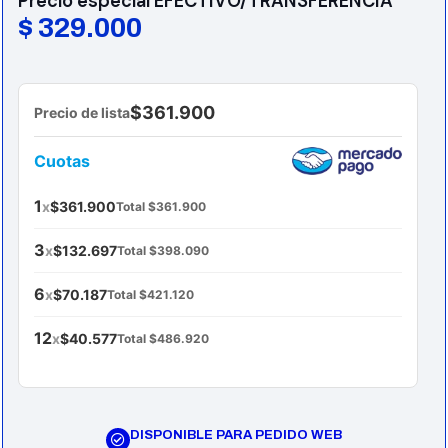
Precio especial EFECTIVO/TRANSFERENCIA
$
329.000
$361.900
Precio de lista
Cuotas
1
x
$361.900
Total $361.900
3
x
$132.697
Total $398.090
6
x
$70.187
Total $421.120
12
x
$40.577
Total $486.920
DISPONIBLE PARA PEDIDO WEB