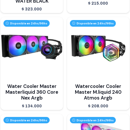
WATER BLACK
$
215.000
$
323.000
Disponible en 24hs/96hs
Disponible en 24hs/96hs
Water Cooler Master
Watercooler Cooler
Masterliquid 360 Core
Master M.liquid 240
Nex Argb
Atmos Argb
$
134.000
$
208.000
Disponible en 24hs/96hs
Disponible en 24hs/96hs