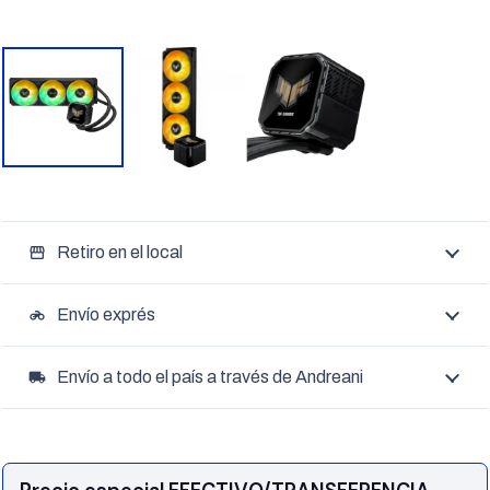
Retiro en el local
storefront
Envío exprés
motorcycle
Envío a todo el país a través de Andreani
local_shipping