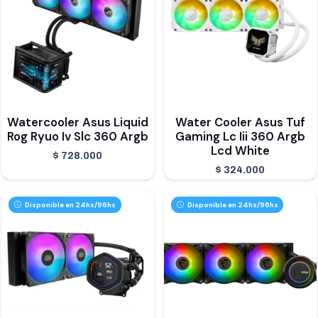
Watercooler Asus Liquid
Water Cooler Asus Tuf
Rog Ryuo Iv Slc 360 Argb
Gaming Lc Iii 360 Argb
Lcd White
$
728.000
$
324.000
Disponible en 24hs/96hs
Disponible en 24hs/96hs