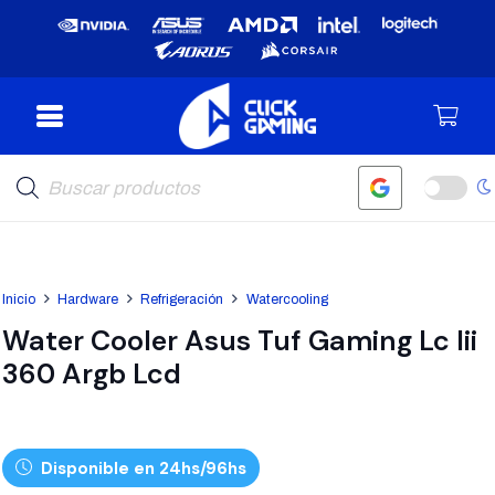
Búsqueda
de
productos
Inicio
Hardware
Refrigeración
Watercooling
Water Cooler Asus Tuf Gaming Lc Iii
360 Argb Lcd
Disponible en 24hs/96hs