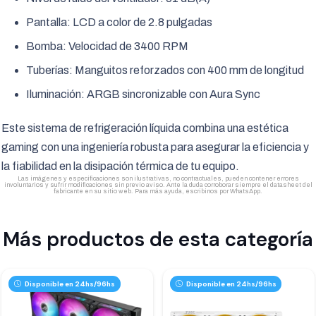
Pantalla: LCD a color de 2.8 pulgadas
Bomba: Velocidad de 3400 RPM
Tuberías: Manguitos reforzados con 400 mm de longitud
Iluminación: ARGB sincronizable con Aura Sync
Este sistema de refrigeración líquida combina una estética
gaming con una ingeniería robusta para asegurar la eficiencia y
la fiabilidad en la disipación térmica de tu equipo.
Las imágenes y especificaciones son ilustrativas, no contractuales, pueden contener errores
involuntarios y sufrir modificaciones sin previo aviso. Ante la duda corroborar siempre el datasheet del
fabricante en su sitio web. Para más ayuda, escribinos por WhatsApp.
Más productos de esta categoría
Disponible en 24hs/96hs
Disponible en 24hs/96hs