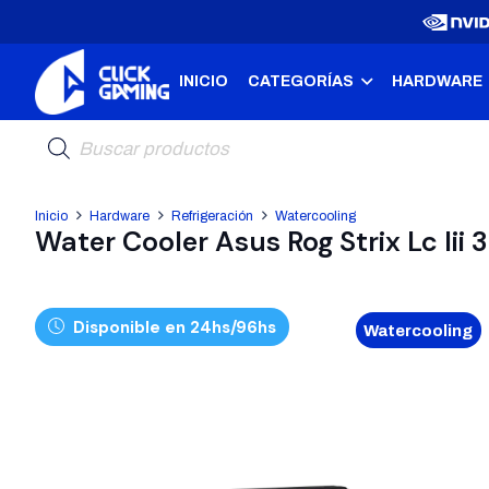
INICIO
CATEGORÍAS
HARDWARE
Búsqueda
de
productos
Inicio
Hardware
Refrigeración
Watercooling
Water Cooler Asus Rog Strix Lc Iii
Disponible en 24hs/96hs
Watercooling