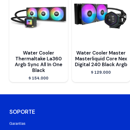
Water Cooler
Water Cooler Master
Thermaltake La360
Masterliquid Core Nex
Argb Sync All In One
Digital 240 Black Argb
Black
$
129.000
$
154.000
SOPORTE
Garantías