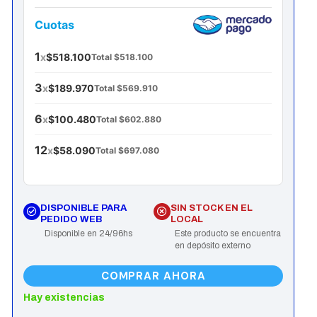
Cuotas
1
x
$518.100
Total $518.100
3
x
$189.970
Total $569.910
6
x
$100.480
Total $602.880
12
x
$58.090
Total $697.080
DISPONIBLE PARA
SIN STOCK EN EL
PEDIDO WEB
LOCAL
Disponible en 24/96hs
Este producto se encuentra
en depósito externo
COMPRAR AHORA
Hay existencias