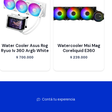
Water Cooler Asus Rog
Watercooler Msi Mag
Ryuo Iv 360 Argb White
Coreliquid E360
$
700.000
$
239.000
Contá tu experencia