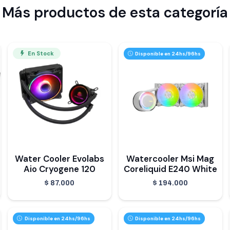
Más productos de esta categoría
En Stock
Disponible en 24hs/96hs
Water Cooler Evolabs
Watercooler Msi Mag
Aio Cryogene 120
Coreliquid E240 White
$
87.000
$
194.000
Disponible en 24hs/96hs
Disponible en 24hs/96hs