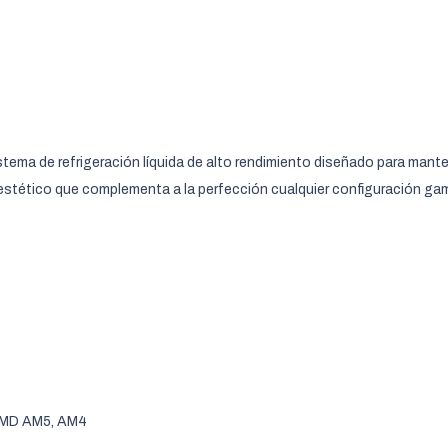
a de refrigeración líquida de alto rendimiento diseñado para manten
estético que complementa a la perfección cualquier configuración ga
 AMD AM5, AM4