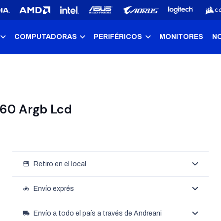
COMPUTADORAS
PERIFÉRICOS
MONITORES
N
 360 Argb Lcd
storefront
Retiro en el local
motorcycle
Envío exprés
local_shipping
Envío a todo el país a través de Andreani