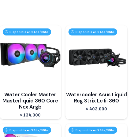
Disponible en 24hs/96hs
Disponible en 24hs/96hs
Water Cooler Master
Watercooler Asus Liquid
Masterliquid 360 Core
Rog Strix Lc Iii 360
Nex Argb
$
403.000
$
134.000
Disponible en 24hs/96hs
Disponible en 24hs/96hs