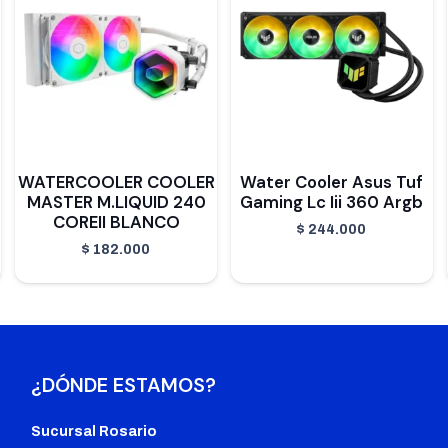
WATERCOOLER COOLER
Water Cooler Asus Tuf
MASTER M.LIQUID 240
Gaming Lc Iii 360 Argb
COREII BLANCO
$
244.000
$
182.000
¿DÓNDE ESTAMOS?
Sucursal Rosario