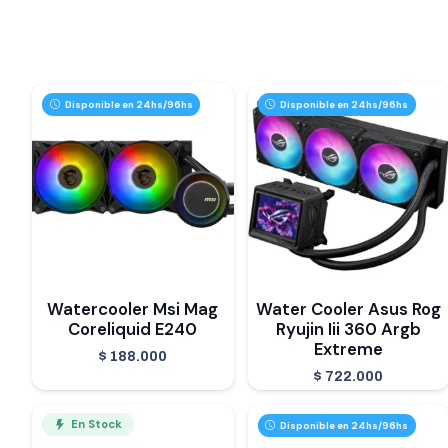
Disponible en 24hs/96hs
Disponible en 24hs/96hs
Watercooler Msi Mag
Water Cooler Asus Rog
Coreliquid E240
Ryujin Iii 360 Argb
Extreme
$
188.000
$
722.000
En Stock
Disponible en 24hs/96hs