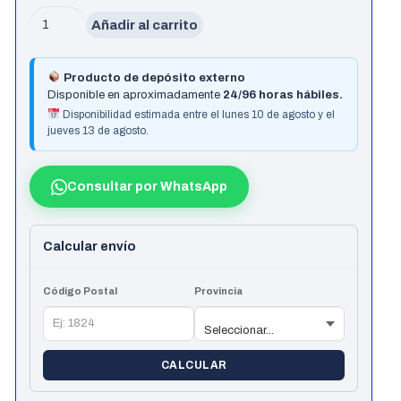
Water
Añadir al carrito
Cooler
Asus
Producto de depósito externo
Rog
Disponible en aproximadamente
24/96 horas hábiles.
Strix
Disponibilidad estimada entre el lunes 10 de agosto y el
jueves 13 de agosto.
Lc
Iii
360
Consultar por WhatsApp
Argb
Lcd
Calcular envío
cantidad
Código Postal
Provincia
CALCULAR