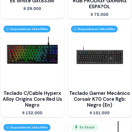
Es White Gxt833W
RGB PRODIGY GAMING
ESPA?OL
$
29.000
$
75.000
Disponible en 24hs/96hs
Disponible en 24hs/96hs
Teclado C/Cable Hyperx
Teclado Gamer Mecánico
Alloy Origins Core Red Us
Corsair K70 Core Rgb:
Negro
Negro (En)
$
132.000
$
151.000
En Stock
Disponible en 24hs/96hs