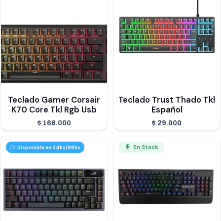
Teclado Gamer Corsair
Teclado Trust Thado Tkl
K70 Core Tkl Rgb Usb
Español
$
166.000
$
29.000
En Stock
Disponible en 24hs/96hs