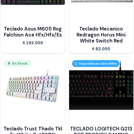
Teclado Asus M605 Rog
Teclado Mecanico
Falchion Ace Hfx/Hfx/Es
Redragon Horus Mini
White Switch Red
$
192.000
$
82.000
En Stock
Disponible en 24hs/96hs
Teclado Trust Thado Tkl
TECLADO LOGITECH G213