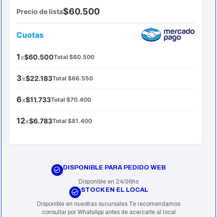
$ 84.000.
$ 55.000.
$60.500
Precio de lista
Cuotas
1
x
$60.500
Total $60.500
3
x
$22.183
Total $66.550
6
x
$11.733
Total $70.400
12
x
$6.783
Total $81.400
DISPONIBLE PARA PEDIDO WEB
Disponible en 24/96hs
STOCK EN EL LOCAL
Disponible en nuestras sucursales Te recomendamos
consultar por WhatsApp antes de acercarte al local