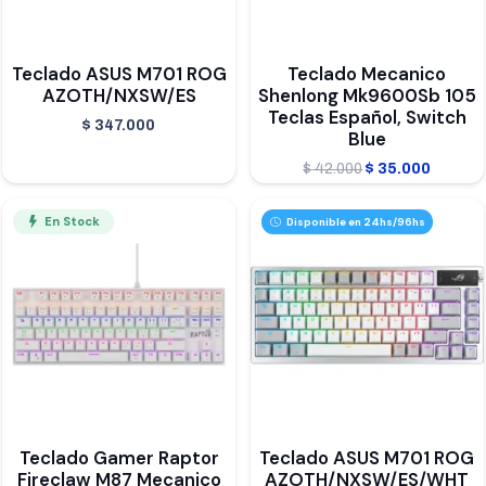
Teclado ASUS M701 ROG
Teclado Mecanico
AZOTH/NXSW/ES
Shenlong Mk9600Sb 105
Teclas Español, Switch
$
347.000
Blue
El
El
$
42.000
$
35.000
precio
precio
En Stock
Disponible en 24hs/96hs
original
actual
era:
es:
$ 42.000.
$ 35.00
Teclado Gamer Raptor
Teclado ASUS M701 ROG
Fireclaw M87 Mecanico
AZOTH/NXSW/ES/WHT