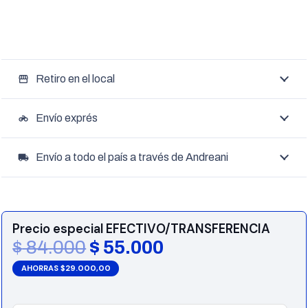
Retiro en el local
storefront
Envío exprés
motorcycle
Envío a todo el país a través de Andreani
local_shipping
Precio especial EFECTIVO/TRANSFERENCIA
El
El
$
84.000
$
55.000
precio
precio
AHORRAS $29.000,00
original
actual
era:
es: