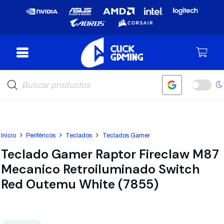
Búsqueda
de
productos
Inicio
Periféricos
Teclados
Teclados Gamer
Teclado Gamer Raptor Fireclaw M87
Mecanico Retroiluminado Switch
Red Outemu White (7855)