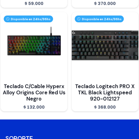
$
59.000
$
370.000
Disponible en 24hs/96hs
Disponible en 24hs/96hs
Teclado C/Cable Hyperx
Teclado Logitech PRO X
Alloy Origins Core Red Us
TKL Black Lightspeed
Negro
920-012127
$
132.000
$
368.000
SOPORTE