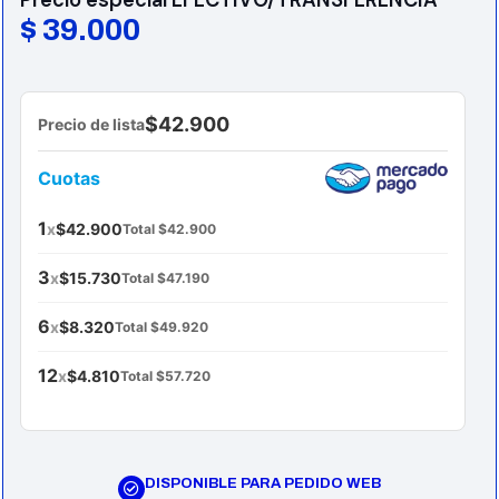
Precio especial EFECTIVO/TRANSFERENCIA
$
39.000
$42.900
Precio de lista
Cuotas
1
x
$42.900
Total $42.900
3
x
$15.730
Total $47.190
6
x
$8.320
Total $49.920
12
x
$4.810
Total $57.720
DISPONIBLE PARA PEDIDO WEB