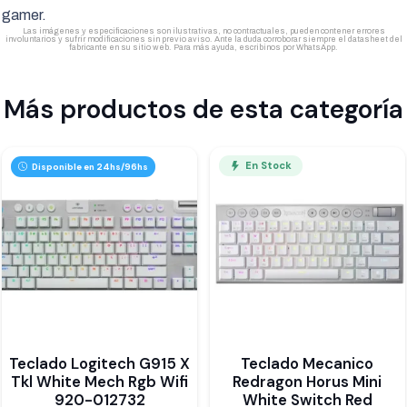
gamer.
Las imágenes y especificaciones son ilustrativas, no contractuales, pueden contener errores
involuntarios y sufrir modificaciones sin previo aviso. Ante la duda corroborar siempre el datasheet del
fabricante en su sitio web. Para más ayuda, escribinos por WhatsApp.
Más productos de esta categoría
En Stock
Disponible en 24hs/96hs
Teclado Logitech G915 X
Teclado Mecanico
Tkl White Mech Rgb Wifi
Redragon Horus Mini
920-012732
White Switch Red