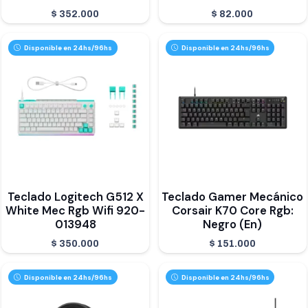
$
352.000
$
82.000
Disponible en 24hs/96hs
Disponible en 24hs/96hs
Teclado Logitech G512 X
Teclado Gamer Mecánico
White Mec Rgb Wifi 920-
Corsair K70 Core Rgb:
013948
Negro (En)
$
350.000
$
151.000
Disponible en 24hs/96hs
Disponible en 24hs/96hs