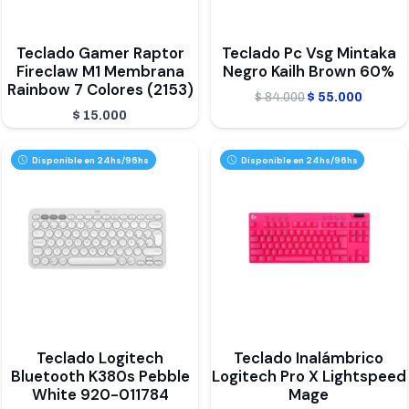
Teclado Gamer Raptor
Teclado Pc Vsg Mintaka
Fireclaw M1 Membrana
Negro Kailh Brown 60%
Rainbow 7 Colores (2153)
El
El
$
84.000
$
55.000
$
15.000
precio
precio
original
actual
Disponible en 24hs/96hs
Disponible en 24hs/96hs
era:
es:
$ 84.000.
$ 55.00
Teclado Logitech
Teclado Inalámbrico
Bluetooth K380s Pebble
Logitech Pro X Lightspeed
White 920-011784
Mage