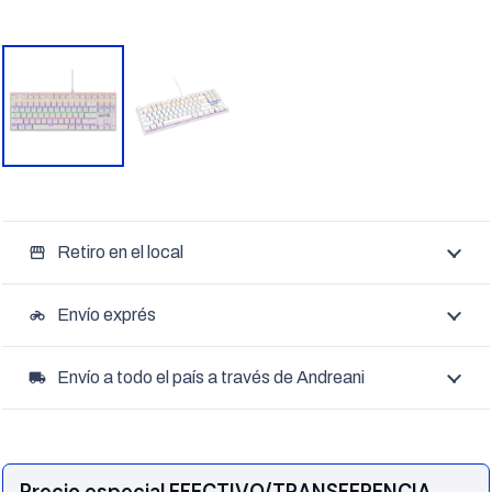
Retiro en el local
storefront
Envío exprés
motorcycle
Envío a todo el país a través de Andreani
local_shipping