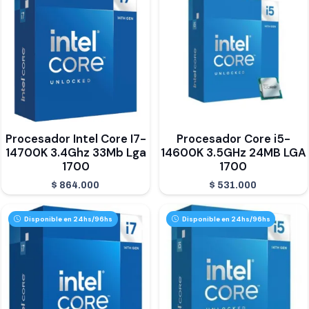
Procesador Intel Core I7-
Procesador Core i5-
14700K 3.4Ghz 33Mb Lga
14600K 3.5GHz 24MB LGA
1700
1700
$
864.000
$
531.000
Disponible en 24hs/96hs
Disponible en 24hs/96hs