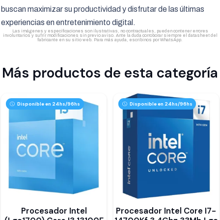
buscan maximizar su productividad y disfrutar de las últimas
experiencias en entretenimiento digital.
Las imágenes y especificaciones son ilustrativas, no contractuales, pueden contener errores
involuntarios y sufrir modificaciones sin previo aviso. Ante la duda corroborar siempre el datasheet del
fabricante en su sitio web. Para más ayuda, escribinos por WhatsApp.
Más productos de esta categoría
Disponible en 24hs/96hs
Disponible en 24hs/96hs
Procesador Intel
Procesador Intel Core I7-