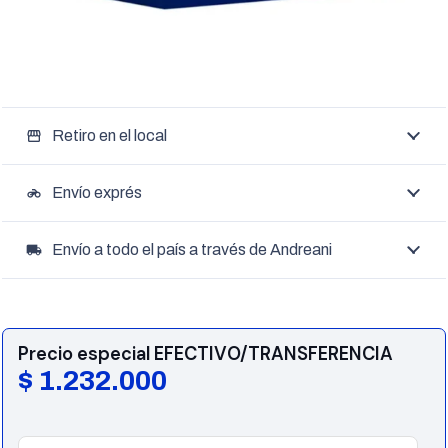
Retiro en el local
storefront
Envío exprés
motorcycle
Envío a todo el país a través de Andreani
local_shipping
Precio especial EFECTIVO/TRANSFERENCIA
$
1.232.000