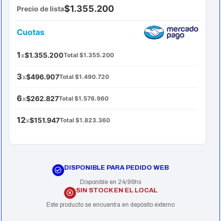
$1.355.200
Precio de lista
Cuotas
1
x
$1.355.200
Total $1.355.200
3
x
$496.907
Total $1.490.720
6
x
$262.827
Total $1.576.960
12
x
$151.947
Total $1.823.360
DISPONIBLE PARA PEDIDO WEB
Disponible en 24/96hs
SIN STOCK EN EL LOCAL
Este producto se encuentra en depósito externo