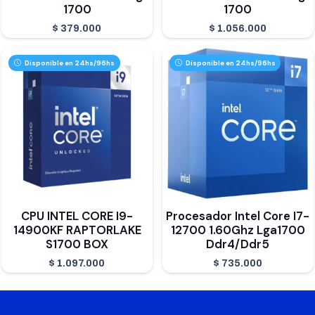
1700
1700
$
379.000
$
1.056.000
Disponible en 24hs/96hs
Disponible en 24hs/96hs
CPU INTEL CORE I9-
Procesador Intel Core I7-
14900KF RAPTORLAKE
12700 1.60Ghz Lga1700
S1700 BOX
Ddr4/Ddr5
$
1.097.000
$
735.000