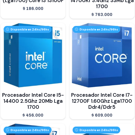
(Lga1700) Core I3 13100F
14700Kf 3.4Ghz 33Mb Lga
1700
$
186.000
$
763.000
Disponible en 24hs/96hs
Disponible en 24hs/96hs
Procesador Intel Core I5-
Procesador Intel Core I7-
14400 2.5Ghz 20Mb Lga
12700F 1.60Ghz Lga1700
1700
Ddr4/Ddr5
$
456.000
$
609.000
Disponible en 24hs/96hs
Disponible en 24hs/96hs