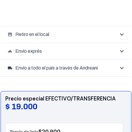
Retiro en el local
storefront
Envío exprés
motorcycle
Envío a todo el país a través de Andreani
local_shipping
Precio especial EFECTIVO/TRANSFERENCIA
$
19.000
$20.900
Precio de lista