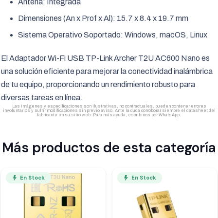
Antena: Integrada
Dimensiones (An x Prof x Al): 15.7 x 8.4 x 19.7 mm
Sistema Operativo Soportado: Windows, macOS, Linux
El Adaptador Wi-Fi USB TP-Link Archer T2U AC600 Nano es
una solución eficiente para mejorar la conectividad inalámbrica
de tu equipo, proporcionando un rendimiento robusto para
diversas tareas en línea.
Las imágenes y especificaciones son ilustrativas, no contractuales, pueden contener errores
involuntarios y sufrir modificaciones sin previo aviso. Ante la duda corroborar siempre el datasheet del
fabricante en su sitio web. Para más ayuda, escribinos por WhatsApp.
Más productos de esta categoría
En Stock
En Stock