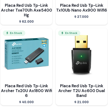
Placa Red Usb Tp-Link
Placa Red Usb Tp-Link
Archer Txe70Uh Axe5400
Tx10Ub Nano Ax900 Wifi6
Hg
$
27.000
$
62.000
En Stock
En Stock
Placa Red Usb Tp-Link
Placa Red Usb Tp-Link
Archer Tx20U Ax1800 Wifi
Archer T2U Ac600 Dual
6
Band
$
40.000
$
21.000