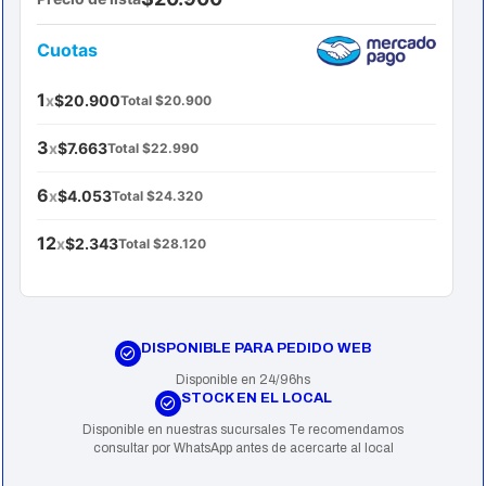
Cuotas
1
x
$20.900
Total $20.900
3
x
$7.663
Total $22.990
6
x
$4.053
Total $24.320
12
x
$2.343
Total $28.120
DISPONIBLE PARA PEDIDO WEB
Disponible en 24/96hs
STOCK EN EL LOCAL
Disponible en nuestras sucursales Te recomendamos
consultar por WhatsApp antes de acercarte al local