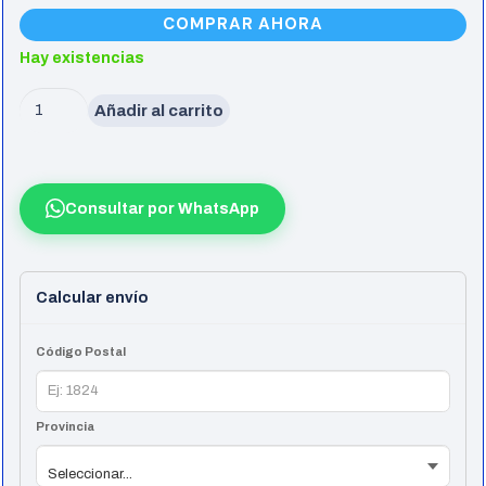
COMPRAR AHORA
Hay existencias
Placa
Añadir al carrito
Red
Usb
Tp-
Consultar por WhatsApp
Link
Archer
T2U
Calcular envío
Ac600
Nano
Código Postal
cantidad
Provincia