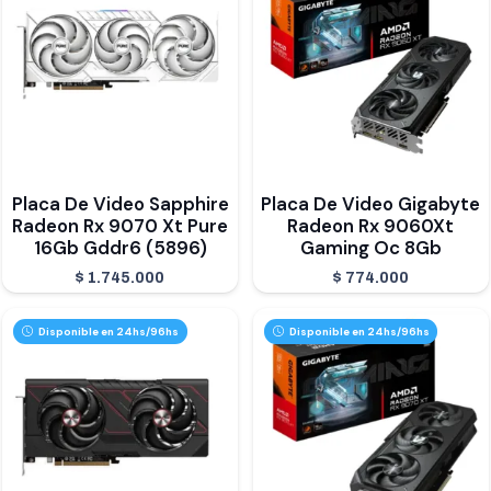
Placa De Video Sapphire
Placa De Video Gigabyte
Radeon Rx 9070 Xt Pure
Radeon Rx 9060Xt
16Gb Gddr6 (5896)
Gaming Oc 8Gb
$
1.745.000
$
774.000
Disponible en 24hs/96hs
Disponible en 24hs/96hs