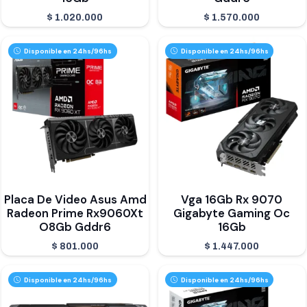
$
1.020.000
$
1.570.000
Disponible en 24hs/96hs
Disponible en 24hs/96hs
Placa De Video Asus Amd
Vga 16Gb Rx 9070
Radeon Prime Rx9060Xt
Gigabyte Gaming Oc
O8Gb Gddr6
16Gb
$
801.000
$
1.447.000
Disponible en 24hs/96hs
Disponible en 24hs/96hs