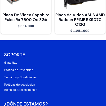
Placa De Video Sapphire
Placa de Video ASUS AMD
Pulse Rx 7600 Oc 8Gb
Radeon PRIME RX9070
O12G
$
654.000
$
1.251.000
SOPORTE
Garantías
Política de Privacidad
Términos y Condiciones
Políticas de devolución
Botón de Arrepentimiento
¿DÓNDE ESTAMOS?