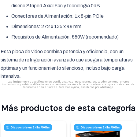
diseño Striped Axial Fan y tecnología 0dB
Conectores de Alimentación: 1x 8-pin PCIe
Dimensiones: 272 x 135 x 49 mm
Requisitos de Alimentación: 550W (recomendado)
Esta placa de video combina potencia y eficiencia, con un
sistema de refrigeración avanzado que asegura temperaturas
óptimas y un funcionamiento silencioso, incluso bajo carga
intensiva.
Las imágenes y especificaciones son ilustrativas, no contractuales, pueden contener errores
involuntarios y sufrir modificaciones sin previo aviso. Ante la duda corroborar siempre el datasheet del
fabricante en su sitio web. Para más ayuda, escribinos por WhatsApp.
Más productos de esta categoría
Disponible en 24hs/96hs
Disponible en 24hs/96hs