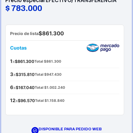
Precio especial EFECTIVO/TRANSFERENCIA
$
783.000
$861.300
Precio de lista
Cuotas
1
x
$861.300
Total $861.300
3
x
$315.810
Total $947.430
6
x
$167.040
Total $1.002.240
12
x
$96.570
Total $1.158.840
DISPONIBLE PARA PEDIDO WEB