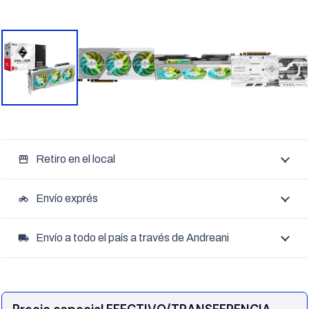
Retiro en el local
storefront
Envío exprés
motorcycle
Envío a todo el país a través de Andreani
local_shipping