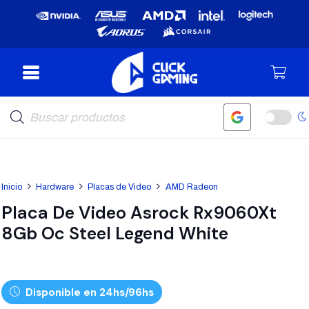
Búsqueda
de
productos
Inicio
Hardware
Placas de Video
AMD Radeon
Placa De Video Asrock Rx9060Xt
8Gb Oc Steel Legend White
Disponible en 24hs/96hs