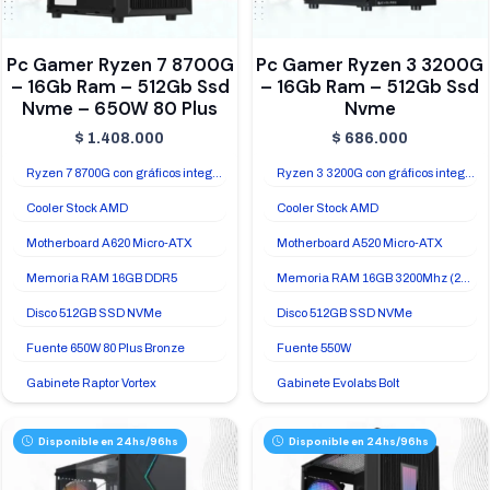
Pc Gamer Ryzen 7 8700G
Pc Gamer Ryzen 3 3200G
– 16Gb Ram – 512Gb Ssd
– 16Gb Ram – 512Gb Ssd
Nvme – 650W 80 Plus
Nvme
$
1.408.000
$
686.000
Ryzen 7 8700G con gráficos integrados Radeon 780M
Ryzen 3 3200G con gráficos integrados Radeon Vega 8
Cooler Stock AMD
Cooler Stock AMD
Motherboard A620 Micro-ATX
Motherboard A520 Micro-ATX
Memoria RAM 16GB DDR5
Memoria RAM 16GB 3200Mhz (2x8GB)
Disco 512GB SSD NVMe
Disco 512GB SSD NVMe
Fuente 650W 80 Plus Bronze
Fuente 550W
Gabinete Raptor Vortex
Gabinete Evolabs Bolt
Disponible en 24hs/96hs
Disponible en 24hs/96hs