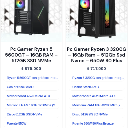
Pc Gamer Ryzen 5
Pc Gamer Ryzen 3 3200G
5600GT – 16GB RAM –
– 16Gb Ram – 512Gb Ssd
512GB SSD NVMe
Nvme – 650W 80 Plus
$
875.000
$
717.000
Ryzen 5 5600GT con gráficos integrados Radeon Vega 7
Ryzen 3 3200G con gráficos integrados Radeon Vega 8
Cooler Stock AMD
Cooler Stock AMD
Motherboard A520 Micro-ATX
Motherboard A520 Micro-ATX
Memoria RAM 16GB 3200Mhz (2x8GB)
Memoria RAM 16GB 3200Mhz (2x8GB)
Disco 512GB SSD NVMe
Disco 512GB SSD NVMe
Fuente 550W
Fuente 650W 80 Plus Bronze