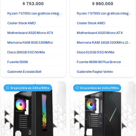
$
753.000
$
960.000
Ryzen 7 5700G con gráficos integrados Radeon Vega 8
Ryzen 7 5700G con gráficos integrados Radeon Vega 8
Cooler Stock AMD
Cooler Stock AMD
Motherboard A520 Micro-ATX
Motherboard A520 Micro-ATX
Memoria RAM 8GB 3200Mhz
Memoria RAM 16GB 3200Mhz (2x8GB)
Disco 256GB SSD NVMe
Disco 512GB SSD NVMe
Fuente 550W
Fuente 650W 80 Plus Bronze
Gabinete Evolabs Bolt
Gabinete Raptor Vortex
Disponible en 24hs/96hs
Disponible en 24hs/96hs