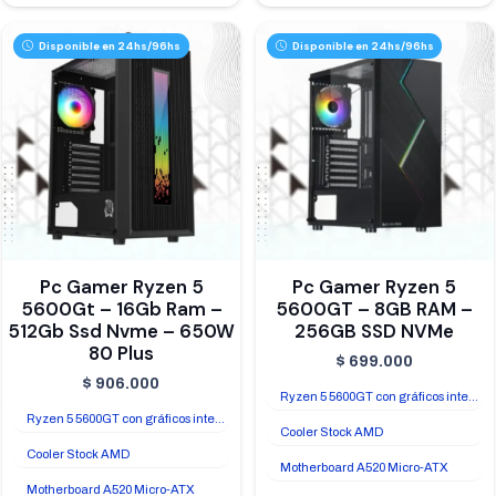
Disponible en 24hs/96hs
Disponible en 24hs/96hs
Pc Gamer Ryzen 5
Pc Gamer Ryzen 5
5600Gt – 16Gb Ram –
5600GT – 8GB RAM –
512Gb Ssd Nvme – 650W
256GB SSD NVMe
80 Plus
$
699.000
$
906.000
Ryzen 5 5600GT con gráficos integrados Radeon Vega 7
Ryzen 5 5600GT con gráficos integrados Radeon Vega 7
Cooler Stock AMD
Cooler Stock AMD
Motherboard A520 Micro-ATX
Motherboard A520 Micro-ATX