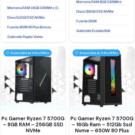
Memoria RAM 8GB 3200Mhz
Memoria RAM 16GB 3200Mhz (2x8GB)
Disco 256GB SSD NVMe
Disco 512GB SSD NVMe
Fuente 550W
Fuente 650W 80 Plus Bronze
Gabinete Evolabs Bolt
Gabinete Raptor Vortex
Disponible en 24hs/96hs
Disponible en 24hs/96hs
Pc Gamer Ryzen 7 5700G
Pc Gamer Ryzen 7 5700G
– 8GB RAM – 256GB SSD
– 16Gb Ram – 512Gb Ssd
NVMe
Nvme – 650W 80 Plus