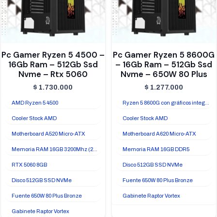
Pc Gamer Ryzen 5 4500 –
Pc Gamer Ryzen 5 8600G
16Gb Ram – 512Gb Ssd
– 16Gb Ram – 512Gb Ssd
Nvme – Rtx 5060
Nvme – 650W 80 Plus
$
1.730.000
$
1.277.000
AMD Ryzen 5 4500
Ryzen 5 8600G con gráficos integrados Radeon 760M
Cooler Stock AMD
Cooler Stock AMD
Motherboard A520 Micro-ATX
Motherboard A620 Micro-ATX
Memoria RAM 16GB 3200Mhz (2x8GB)
Memoria RAM 16GB DDR5
RTX 5060 8GB
Disco 512GB SSD NVMe
Disco 512GB SSD NVMe
Fuente 650W 80 Plus Bronze
Fuente 650W 80 Plus Bronze
Gabinete Raptor Vortex
Gabinete Raptor Vortex