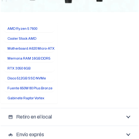
AMD Ryzen 5 7600
Cooler Stock AMD
Motherboard A620 Micro-ATX
Memoria RAM 16GB DDR5
RTX 3050 6GB
Disco 512GB SSD NVMe
Fuente 650W 80 Plus Bronze
Gabinete Raptor Vortex
Retiro en el local
storefront
Envío exprés
motorcycle