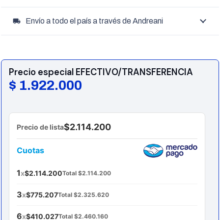
Envío a todo el país a través de Andreani
local_shipping
Precio especial EFECTIVO/TRANSFERENCIA
$
1.922.000
$2.114.200
Precio de lista
Cuotas
1
x
$2.114.200
Total $2.114.200
3
x
$775.207
Total $2.325.620
6
x
$410.027
Total $2.460.160