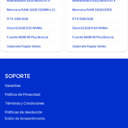
Motherboard A520 Micro-ATX
Motherboard A620 Micro-ATX
Memoria RAM 16GB 3200Mhz (2x8GB)
Memoria RAM 16GB DDR5
RTX 3050 6GB
RTX 5060 8GB
Disco 512GB SSD NVMe
Disco 512GB SSD NVMe
Fuente 650W 80 Plus Bronze
Fuente 650W 80 Plus Bronze
Gabinete Raptor Vortex
Gabinete Raptor Vortex
SOPORTE
Garantías
Política de Privacidad
Términos y Condiciones
Políticas de devolución
Botón de Arrepentimiento