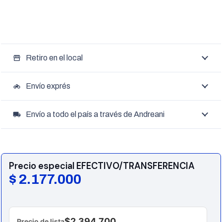
Retiro en el local
storefront
Envío exprés
motorcycle
Envío a todo el país a través de Andreani
local_shipping
Precio especial EFECTIVO/TRANSFERENCIA
$
2.177.000
$2.394.700
Precio de lista