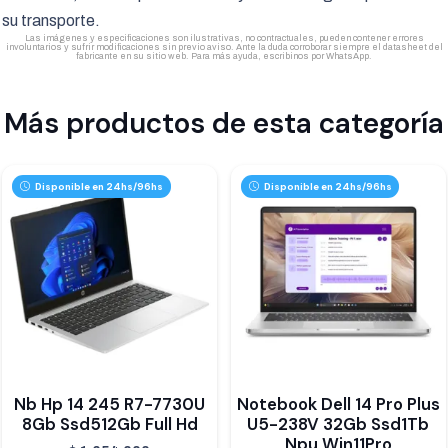
su transporte.
Las imágenes y especificaciones son ilustrativas, no contractuales, pueden contener errores
involuntarios y sufrir modificaciones sin previo aviso. Ante la duda corroborar siempre el datasheet del
fabricante en su sitio web. Para más ayuda, escribinos por WhatsApp.
Más productos de esta categoría
Disponible en 24hs/96hs
Disponible en 24hs/96hs
Nb Hp 14 245 R7-7730U
Notebook Dell 14 Pro Plus
8Gb Ssd512Gb Full Hd
U5-238V 32Gb Ssd1Tb
Npu Win11Pro