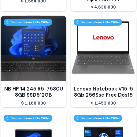
$
1.654.000
$
4.636.000
Disponible en 24hs/96hs
Disponible en 24hs/96hs
NB HP 14 245 R5-7530U
Lenovo Notebook V15 I5
8GB SSD512GB
8Gb 256Ssd Free Dos15
$
1.168.000
$
1.453.000
Disponible en 24hs/96hs
Disponible en 24hs/96hs