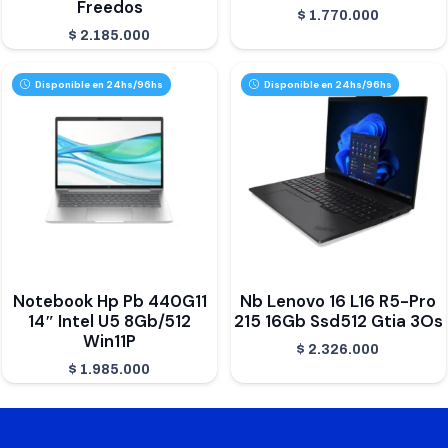
Freedos
$
1.770.000
$
2.185.000
Disponible en 24hs/96hs
Disponible en 24hs/96hs
Notebook Hp Pb 440G11
Nb Lenovo 16 L16 R5-Pro
14″ Intel U5 8Gb/512
215 16Gb Ssd512 Gtia 3Os
Win11P
$
2.326.000
$
1.985.000