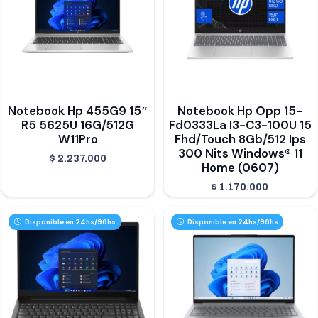
Notebook Hp 455G9 15″
Notebook Hp Opp 15-
R5 5625U 16G/512G
Fd0333La I3-C3-100U 15
W11Pro
Fhd/Touch 8Gb/512 Ips
300 Nits Windows® 11
$
2.237.000
Home (0607)
$
1.170.000
Disponible en 24hs/96hs
Disponible en 24hs/96hs