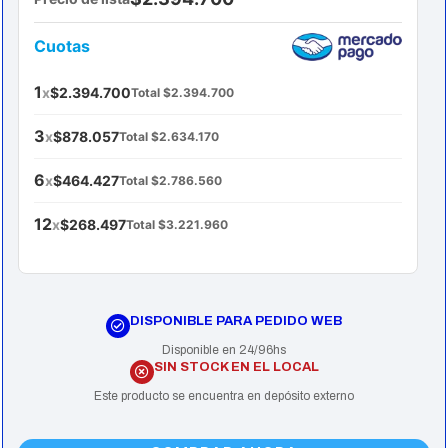
Cuotas
1
x
$2.394.700
Total $2.394.700
3
x
$878.057
Total $2.634.170
6
x
$464.427
Total $2.786.560
12
x
$268.497
Total $3.221.960
DISPONIBLE PARA PEDIDO WEB
Disponible en 24/96hs
SIN STOCK EN EL LOCAL
Este producto se encuentra en depósito externo