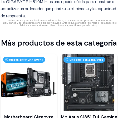
La GIGABYTE H810M H es una opción sólida para construir o
actualizar un ordenador que prioriza la eficiencia y la capacidad
de respuesta.
Las imágenes y especificaciones son ilustrativas, no contractuales, pueden contener errores
involuntarios y sufrir modificaciones sin previo aviso. Ante la duda corroborar siempre el datasheet del
fabricante en su sitio web. Para más ayuda, escribinos por WhatsApp.
Más productos de esta categoría
Disponible en 24hs/96hs
Disponible en 24hs/96hs
Motherboard Gigabyte
Mb Asus S1851 Tuf Gaming