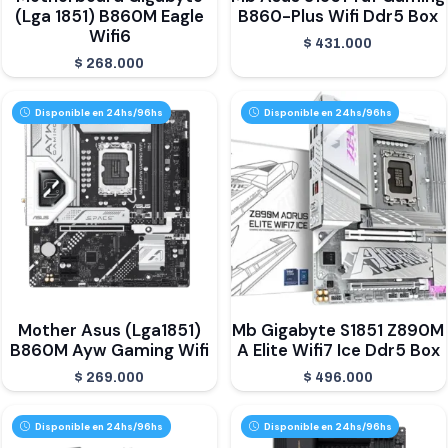
(Lga 1851) B860M Eagle
B860-Plus Wifi Ddr5 Box
Wifi6
$
431.000
$
268.000
Disponible en 24hs/96hs
Disponible en 24hs/96hs
Mother Asus (Lga1851)
Mb Gigabyte S1851 Z890M
B860M Ayw Gaming Wifi
A Elite Wifi7 Ice Ddr5 Box
$
269.000
$
496.000
Disponible en 24hs/96hs
Disponible en 24hs/96hs