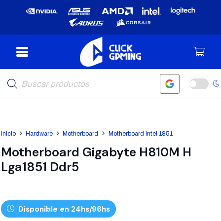
Búsqueda
de
productos
Inicio
Hardware
Motherboard
Motherboard Intel 1851
Motherboard Gigabyte H810M H
Lga1851 Ddr5
Disponible en 24hs/96hs