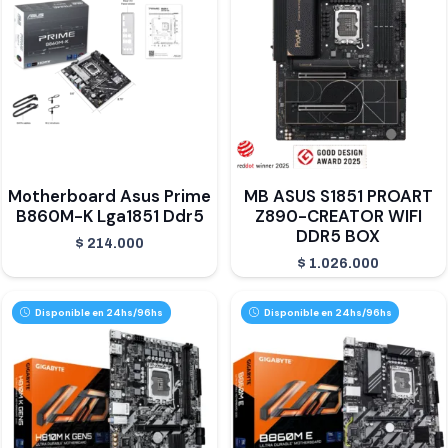
Motherboard Asus Prime
MB ASUS S1851 PROART
B860M-K Lga1851 Ddr5
Z890-CREATOR WIFI
DDR5 BOX
$
214.000
$
1.026.000
Disponible en 24hs/96hs
Disponible en 24hs/96hs