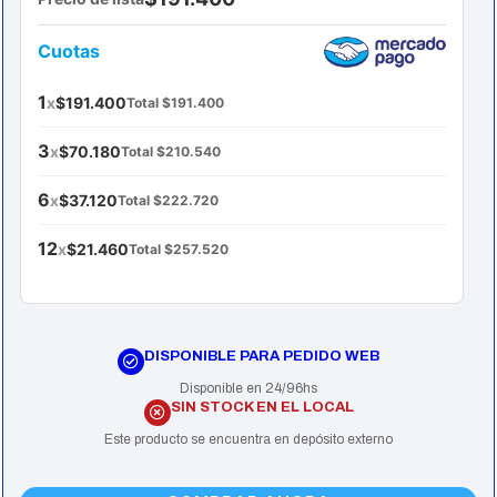
Cuotas
1
x
$191.400
Total $191.400
3
x
$70.180
Total $210.540
6
x
$37.120
Total $222.720
12
x
$21.460
Total $257.520
DISPONIBLE PARA PEDIDO WEB
Disponible en 24/96hs
SIN STOCK EN EL LOCAL
Este producto se encuentra en depósito externo