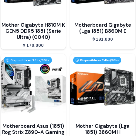
Mother Gigabyte H810M K
Motherboard Gigabyte
GEN5 DDR5 1851 (Serie
(Lga 1851) B860M E
Ultra) (0040)
$
191.000
$
170.000
Disponible en 24hs/96hs
Disponible en 24hs/96hs
Motherboard Asus (1851)
Mother Gigabyte (Lga
Rog Strix Z890-A Gaming
1851) B860M H