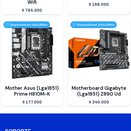
Wifi
$
198.000
$
764.000
Disponible en 24hs/96hs
Disponible en 24hs/96hs
Mother Asus (Lga1851)
Motherboard Gigabyte
Prime H810M-K
(Lga1851) Z890 Ud
$
177.000
$
340.000