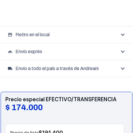
Retiro en el local
storefront
Envío exprés
motorcycle
Envío a todo el país a través de Andreani
local_shipping
Precio especial EFECTIVO/TRANSFERENCIA
$
174.000
$191.400
Precio de lista