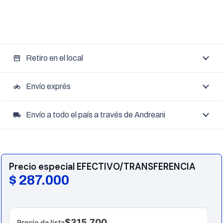
Retiro en el local
storefront
Envío exprés
motorcycle
Envío a todo el país a través de Andreani
local_shipping
Precio especial EFECTIVO/TRANSFERENCIA
$
287.000
$315.700
Precio de lista