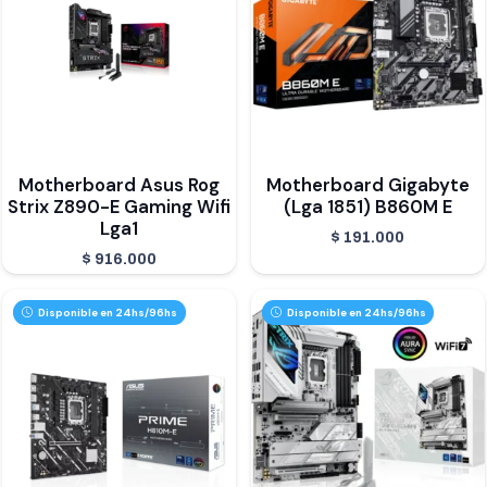
Motherboard Asus Rog
Motherboard Gigabyte
Strix Z890-E Gaming Wifi
(Lga 1851) B860M E
Lga1
$
191.000
$
916.000
Disponible en 24hs/96hs
Disponible en 24hs/96hs