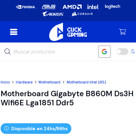
Búsqueda
de
productos
Inicio
Hardware
Motherboard
Motherboard Intel 1851
Motherboard Gigabyte B860M Ds3H
Wifi6E Lga1851 Ddr5
Disponible en 24hs/96hs