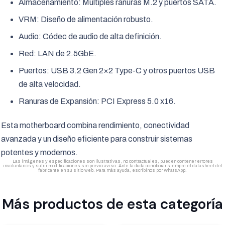
Almacenamiento: Múltiples ranuras M.2 y puertos SATA.
VRM: Diseño de alimentación robusto.
Audio: Códec de audio de alta definición.
Red: LAN de 2.5GbE.
Puertos: USB 3.2 Gen 2×2 Type-C y otros puertos USB
de alta velocidad.
Ranuras de Expansión: PCI Express 5.0 x16.
Esta motherboard combina rendimiento, conectividad
avanzada y un diseño eficiente para construir sistemas
potentes y modernos.
Las imágenes y especificaciones son ilustrativas, no contractuales, pueden contener errores
involuntarios y sufrir modificaciones sin previo aviso. Ante la duda corroborar siempre el datasheet del
fabricante en su sitio web. Para más ayuda, escribinos por WhatsApp.
Más productos de esta categoría