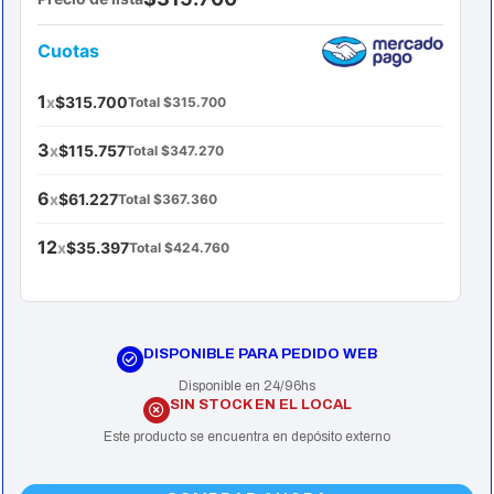
Cuotas
1
x
$315.700
Total $315.700
3
x
$115.757
Total $347.270
6
x
$61.227
Total $367.360
12
x
$35.397
Total $424.760
DISPONIBLE PARA PEDIDO WEB
Disponible en 24/96hs
SIN STOCK EN EL LOCAL
Este producto se encuentra en depósito externo