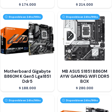
$
174.000
$
214.000
Disponible en 24hs/96hs
Disponible en 24hs/96hs
Motherboard Gigabyte
MB ASUS S1851 B860M
B860M K Gen5 Lga1851
AYW GAMING WIFI DDR5
Ddr5
BOX
$
188.000
$
280.000
Disponible en 24hs/96hs
Disponible en 24hs/96hs