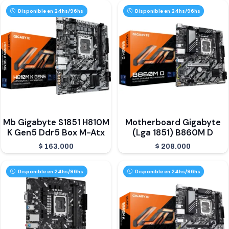
Disponible en 24hs/96hs
Disponible en 24hs/96hs
Mb Gigabyte S1851 H810M
Motherboard Gigabyte
K Gen5 Ddr5 Box M-Atx
(Lga 1851) B860M D
$
163.000
$
208.000
Disponible en 24hs/96hs
Disponible en 24hs/96hs