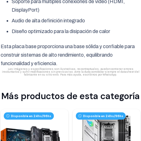
Soporte para múltiples conexiones de video (HDMI,
DisplayPort)
Audio de alta definición integrado
Diseño optimizado para la disipación de calor
Esta placa base proporciona una base sólida y confiable para
construir sistemas de alto rendimiento, equilibrando
funcionalidad y eficiencia.
Las imágenes y especificaciones son ilustrativas, no contractuales, pueden contener errores
involuntarios y sufrir modificaciones sin previo aviso. Ante la duda corroborar siempre el datasheet del
fabricante en su sitio web. Para más ayuda, escribinos por WhatsApp.
Más productos de esta categoría
Disponible en 24hs/96hs
Disponible en 24hs/96hs