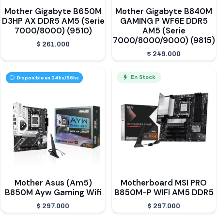
Mother Gigabyte B650M
Mother Gigabyte B840M
D3HP AX DDR5 AM5 (Serie
GAMING P WF6E DDR5
7000/8000) (9510)
AM5 (Serie
7000/8000/9000) (9815)
$
261.000
$
249.000
En Stock
Disponible en 24hs/96hs
Mother Asus (Am5)
Motherboard MSI PRO
B850M Ayw Gaming Wifi
B850M-P WIFI AM5 DDR5
$
297.000
$
297.000