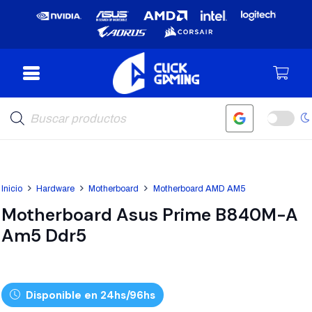
Búsqueda
de
productos
Inicio
Hardware
Motherboard
Motherboard AMD AM5
Motherboard Asus Prime B840M-A
Am5 Ddr5
Disponible en 24hs/96hs