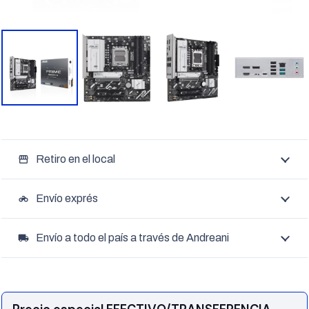
Retiro en el local
storefront
Envío exprés
motorcycle
Envío a todo el país a través de Andreani
local_shipping