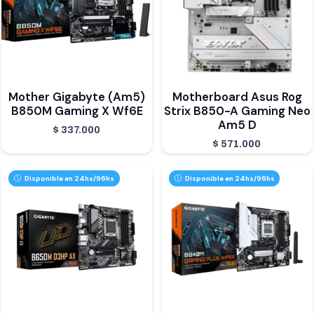
Mother Gigabyte (Am5)
Motherboard Asus Rog
B850M Gaming X Wf6E
Strix B850-A Gaming Neo
Am5 D
$
337.000
$
571.000
Disponible en 24hs/96hs
Disponible en 24hs/96hs