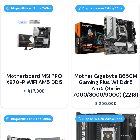
Disponible en 24hs/96hs
Disponible en 24hs/96hs
Motherboard MSI PRO
Mother Gigabyte B650M
X870-P WIFI AM5 DD5
Gaming Plus Wf Ddr5
Am5 (Serie
$
417.000
7000/8000/9000) (2213)
$
266.000
Disponible en 24hs/96hs
Disponible en 24hs/96hs