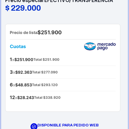
Precio especial EFECTIVO/TRANSFERENCIA
$
229.000
$251.900
Precio de lista
Cuotas
1
x
$251.900
Total $251.900
3
x
$92.363
Total $277.090
6
x
$48.853
Total $293.120
12
x
$28.243
Total $338.920
DISPONIBLE PARA PEDIDO WEB