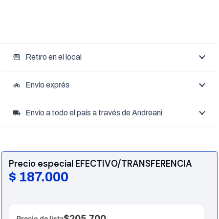
Retiro en el local
storefront
Envío exprés
motorcycle
Envío a todo el país a través de Andreani
local_shipping
Precio especial EFECTIVO/TRANSFERENCIA
$
187.000
$205.700
Precio de lista