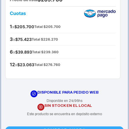
Cuotas
1
x
$205.700
Total $205.700
3
x
$75.423
Total $226.270
6
x
$39.893
Total $239.360
12
x
$23.063
Total $276.760
DISPONIBLE PARA PEDIDO WEB
Disponible en 24/96hs
SIN STOCK EN EL LOCAL
Este producto se encuentra en depósito externo