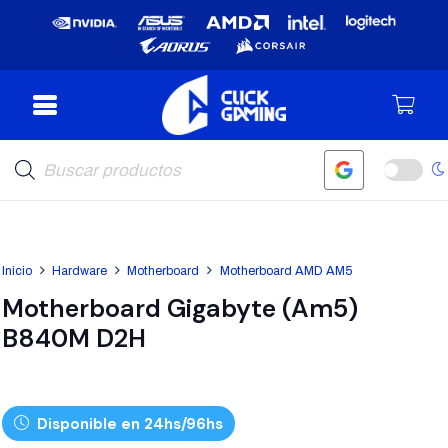
Búsqueda
de
productos
Inicio
Hardware
Motherboard
Motherboard AMD AM5
Motherboard Gigabyte (Am5)
B840M D2H
Disponible en 24hs/96hs