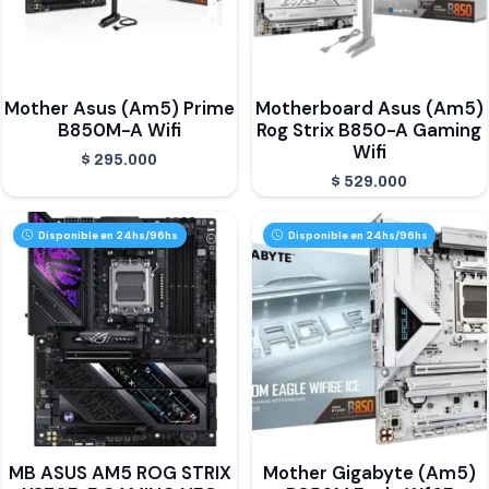
Mother Asus (Am5) Prime
Motherboard Asus (Am5)
B850M-A Wifi
Rog Strix B850-A Gaming
Wifi
$
295.000
$
529.000
Disponible en 24hs/96hs
Disponible en 24hs/96hs
MB ASUS AM5 ROG STRIX
Mother Gigabyte (Am5)