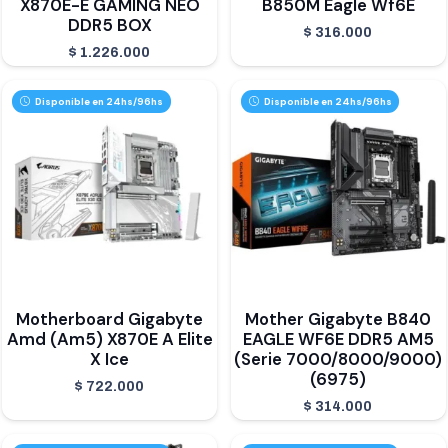
X870E-E GAMING NEO
B850M Eagle Wf6E
DDR5 BOX
$
316.000
$
1.226.000
Disponible en 24hs/96hs
Disponible en 24hs/96hs
Motherboard Gigabyte
Mother Gigabyte B840
Amd (Am5) X870E A Elite
EAGLE WF6E DDR5 AM5
X Ice
(Serie 7000/8000/9000)
(6975)
$
722.000
$
314.000