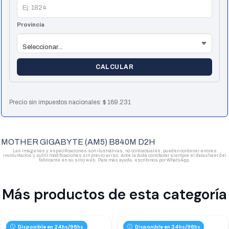
Provincia
CALCULAR
Precio sin impuestos nacionales:
$
169.231
MOTHER GIGABYTE (AM5) B840M D2H
Las imágenes y especificaciones son ilustrativas, no contractuales, pueden contener errores
involuntarios y sufrir modificaciones sin previo aviso. Ante la duda corroborar siempre el datasheet del
fabricante en su sitio web. Para más ayuda, escribinos por WhatsApp.
Más productos de esta categoría
Disponible en 24hs/96hs
Disponible en 24hs/96hs