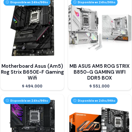
Disponible en 24hs/96hs
Disponible en 24hs/96hs
Motherboard Asus (Am5)
MB ASUS AM5 ROG STRIX
Rog Strix B650E-F Gaming
B850-G GAMING WIFI
Wifi
DDR5 BOX
$
494.000
$
551.000
Disponible en 24hs/96hs
Disponible en 24hs/96hs