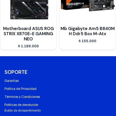
Motherboard ASUS ROG
Mb Gigabyte Am5 B840M
STRIX X870E-E GAMING
H Ddr5 Box M-Atx
NEO
$
155.000
$
1.189.000
SOPORTE
Garantías
Política de Privacidad
Términos y Condiciones
Políticas de devolución
Botón de Arrepentimiento