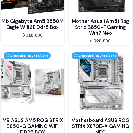
Mb Gigabyte Am5 B850M
Mother Asus (Am5) Rog
Eagle Wifi6E Ddr5 Box
Strix B850-F Gaming
Wifi7 Neo
$
318.000
$
620.000
Disponible en 24hs/96hs
Disponible en 24hs/96hs
MB ASUS AM5 ROG STRIX
Motherboard ASUS ROG
B850-G GAMING WIFI
STRIX X870E-A GAMING
DDR5 BOX
NEO