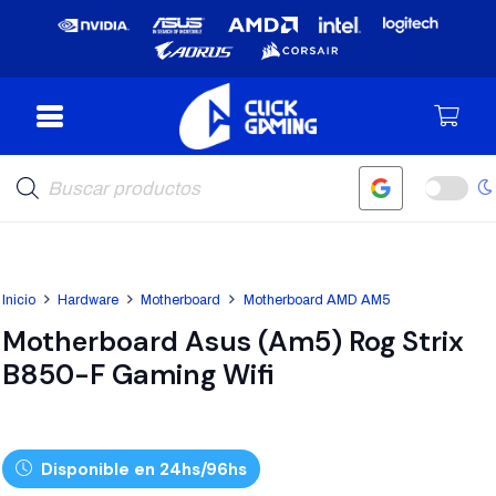
Búsqueda
de
productos
Inicio
Hardware
Motherboard
Motherboard AMD AM5
Motherboard Asus (Am5) Rog Strix
B850-F Gaming Wifi
Disponible en 24hs/96hs