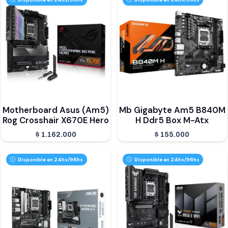
Motherboard Asus (Am5)
Mb Gigabyte Am5 B840M
Rog Crosshair X670E Hero
H Ddr5 Box M-Atx
$
1.162.000
$
155.000
Disponible en 24hs/96hs
Disponible en 24hs/96hs