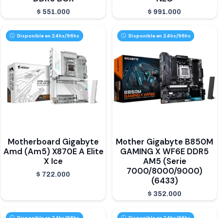
$
551.000
$
991.000
Disponible en 24hs/96hs
Disponible en 24hs/96hs
Motherboard Gigabyte
Mother Gigabyte B850M
Amd (Am5) X870E A Elite
GAMING X WF6E DDR5
X Ice
AM5 (Serie
7000/8000/9000)
$
722.000
(6433)
$
352.000
Disponible en 24hs/96hs
Disponible en 24hs/96hs