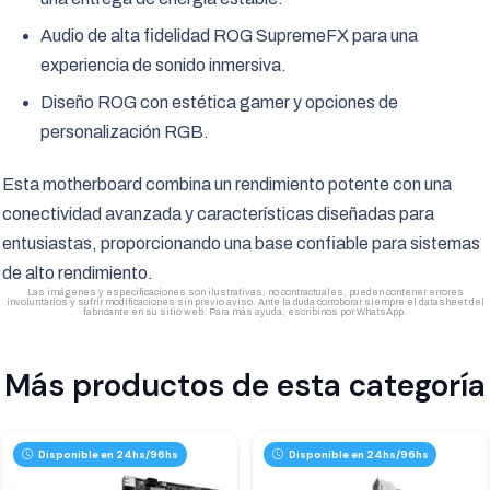
Audio de alta fidelidad ROG SupremeFX para una
experiencia de sonido inmersiva.
Diseño ROG con estética gamer y opciones de
personalización RGB.
Esta motherboard combina un rendimiento potente con una
conectividad avanzada y características diseñadas para
entusiastas, proporcionando una base confiable para sistemas
de alto rendimiento.
Las imágenes y especificaciones son ilustrativas, no contractuales, pueden contener errores
involuntarios y sufrir modificaciones sin previo aviso. Ante la duda corroborar siempre el datasheet del
fabricante en su sitio web. Para más ayuda, escribinos por WhatsApp.
Más productos de esta categoría
Disponible en 24hs/96hs
Disponible en 24hs/96hs