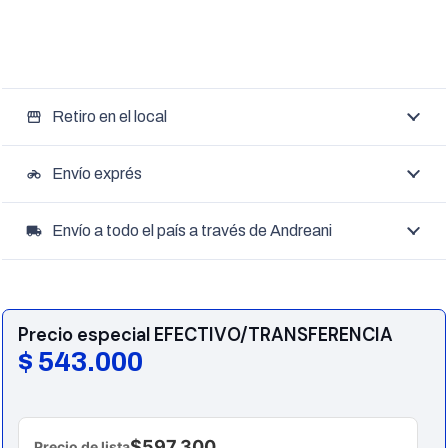
Retiro en el local
storefront
Envío exprés
motorcycle
Envío a todo el país a través de Andreani
local_shipping
Precio especial EFECTIVO/TRANSFERENCIA
$
543.000
$597.300
Precio de lista