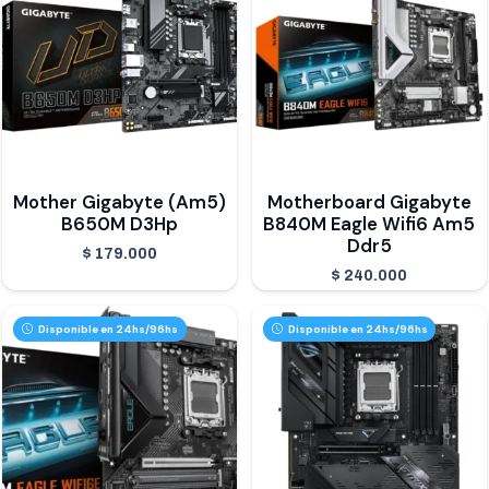
Mother Gigabyte (Am5)
Motherboard Gigabyte
B650M D3Hp
B840M Eagle Wifi6 Am5
Ddr5
$
179.000
$
240.000
Disponible en 24hs/96hs
Disponible en 24hs/96hs