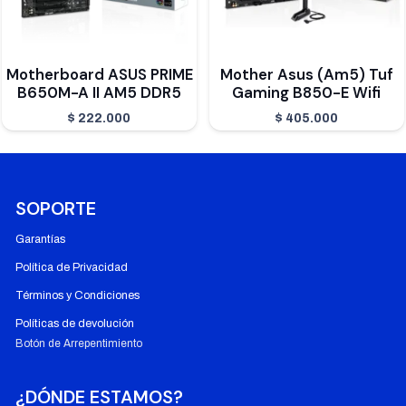
Motherboard ASUS PRIME
Mother Asus (Am5) Tuf
B650M-A II AM5 DDR5
Gaming B850-E Wifi
$
222.000
$
405.000
SOPORTE
Garantías
Política de Privacidad
Términos y Condiciones
Políticas de devolución
Botón de Arrepentimiento
¿DÓNDE ESTAMOS?