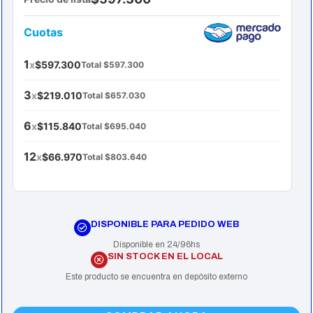
Cuotas
1
x
$597.300
Total $597.300
3
x
$219.010
Total $657.030
6
x
$115.840
Total $695.040
12
x
$66.970
Total $803.640
DISPONIBLE PARA PEDIDO WEB
Disponible en 24/96hs
SIN STOCK EN EL LOCAL
Este producto se encuentra en depósito externo