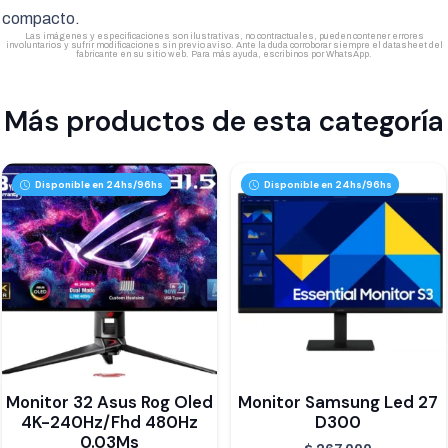
compacto.
Las imágenes y especificaciones son ilustrativas, no contractuales, pueden contener errores
involuntarios y sufrir modificaciones sin previo aviso. Ante la duda corroborar siempre el datasheet del
fabricante en su sitio web. Para más ayuda, escribinos por WhatsApp.
Más productos de esta categoría
Disponible en 24hs/96hs
Disponible en 24hs/96hs
Monitor 32 Asus Rog Oled
Monitor Samsung Led 27
4K-240Hz/Fhd 480Hz
D300
0.03Ms