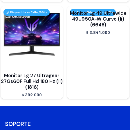
Monitor Lg 49 Ultrawide
Disponible en 24hs/96hs
Disponible en 24hs/96hs
49U950A-W Curvo (Ii)
(6648)
$
3.844.000
Monitor Lg 27 Ultragear
27Gs60F Full Hd 180 Hz (Ii)
(1816)
$
392.000
SOPORTE