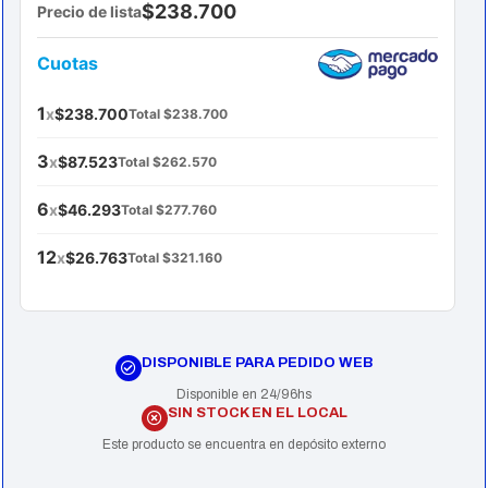
$238.700
Precio de lista
Cuotas
1
x
$238.700
Total $238.700
3
x
$87.523
Total $262.570
6
x
$46.293
Total $277.760
12
x
$26.763
Total $321.160
DISPONIBLE PARA PEDIDO WEB
Disponible en 24/96hs
SIN STOCK EN EL LOCAL
Este producto se encuentra en depósito externo