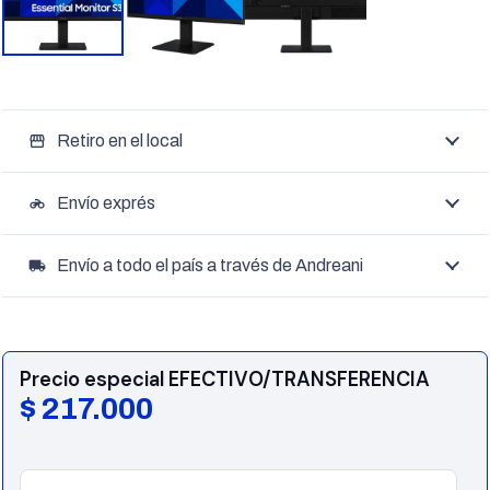
Retiro en el local
storefront
Envío exprés
motorcycle
Envío a todo el país a través de Andreani
local_shipping
Precio especial EFECTIVO/TRANSFERENCIA
$
217.000