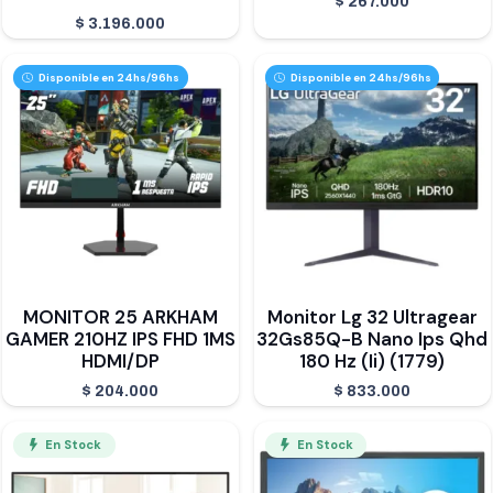
$
267.000
$
3.196.000
Disponible en 24hs/96hs
Disponible en 24hs/96hs
MONITOR 25 ARKHAM
Monitor Lg 32 Ultragear
GAMER 210HZ IPS FHD 1MS
32Gs85Q-B Nano Ips Qhd
HDMI/DP
180 Hz (Ii) (1779)
$
204.000
$
833.000
En Stock
En Stock