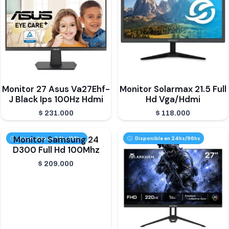
Monitor 27 Asus Va27Ehf-
Monitor Solarmax 21.5 Full
J Black Ips 100Hz Hdmi
Hd Vga/Hdmi
$
231.000
$
118.000
Monitor Samsung 24
Disponible en 24hs/96hs
Disponible en 24hs/96hs
D300 Full Hd 100Mhz
$
209.000