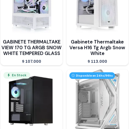
GABINETE THERMALTAKE
Gabinete Thermaltake
VIEW 170 TG ARGB SNOW
Versa H16 Tg Argb Snow
WHITE TEMPERED GLASS
White
$
107.000
$
113.000
En Stock
Disponible en 24hs/96hs