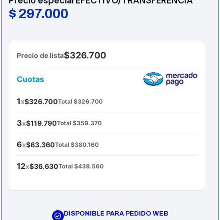
Precio especial EFECTIVO/TRANSFERENCIA
$
297.000
$326.700
Precio de lista
Cuotas
1
x
$326.700
Total $326.700
3
x
$119.790
Total $359.370
6
x
$63.360
Total $380.160
12
x
$36.630
Total $439.560
DISPONIBLE PARA PEDIDO WEB