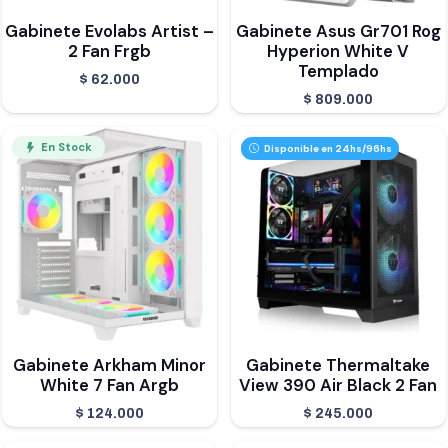
Gabinete Evolabs Artist –
Gabinete Asus Gr701 Rog
2 Fan Frgb
Hyperion White V
Templado
$
62.000
$
809.000
En Stock
Disponible en 24hs/96hs
Gabinete Arkham Minor
Gabinete Thermaltake
White 7 Fan Argb
View 390 Air Black 2 Fan
$
124.000
$
245.000