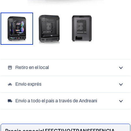
Retiro en el local
storefront
Envío exprés
motorcycle
Envío a todo el país a través de Andreani
local_shipping