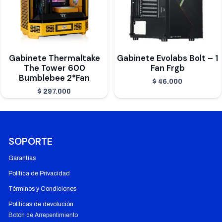
Gabinete Thermaltake
Gabinete Evolabs Bolt – 1
The Tower 600
Fan Frgb
Bumblebee 2*Fan
$
46.000
$
297.000
SOPORTE
Garantías
Política de Privacidad
Términos y Condiciones
Políticas de devolución
Botón de Arrepentimiento