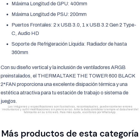
Máxima Longitud de GPU: 400mm
Máxima Longitud de PSU: 200mm
Puertos Frontales: 2 x USB 3.0, 1 x USB 3.2 Gen 2 Type-
C, Audio HD
Soporte de Refrigeración Líquida: Radiador de hasta
360mm
Con su diseño vertical y la inclusión de ventiladores ARGB
preinstalados, el THERMALTAKE THE TOWER 600 BLACK
2*FAN proporciona una excelente disipación térmica y una
estética atractiva para tu estación de trabajo o sistema de
juegos.
Las imágenes y especificaciones son ilustrativas, no contractuales, pueden contener errores
involuntarios y sufrir modificaciones sin previo aviso. Ante la duda corroborar siempre el datasheet del
fabricante en su sitio web. Para más ayuda, escribinos por WhatsApp.
Más productos de esta categoría