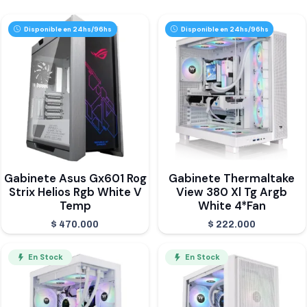
Disponible en 24hs/96hs
Disponible en 24hs/96hs
Gabinete Asus Gx601 Rog
Gabinete Thermaltake
Strix Helios Rgb White V
View 380 Xl Tg Argb
Temp
White 4*Fan
$
470.000
$
222.000
En Stock
En Stock