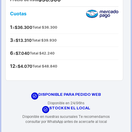
Cuotas
1
x
$36.300
Total $36.300
3
x
$13.310
Total $39.930
6
x
$7.040
Total $42.240
12
x
$4.070
Total $48.840
DISPONIBLE PARA PEDIDO WEB
Disponible en 24/96hs
STOCK EN EL LOCAL
Disponible en nuestras sucursales Te recomendamos
consultar por WhatsApp antes de acercarte al local