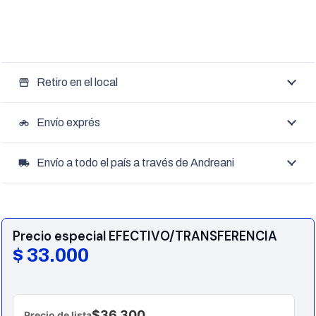
Retiro en el local
storefront
Envío exprés
motorcycle
Envío a todo el país a través de Andreani
local_shipping
Precio especial EFECTIVO/TRANSFERENCIA
$
33.000
$36.300
Precio de lista