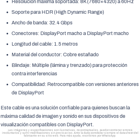
Resolución máxima soportada: 8K (7680×4320) a 60Hz
Soporte para HDR (High Dynamic Range)
Ancho de banda: 32.4 Gbps
Conectores: DisplayPort macho a DisplayPort macho
Longitud del cable: 1.5 metros
Material del conductor: Cobre estañado
Blindaje: Múltiple (lámina y trenzado) para protección
contra interferencias
Compatibilidad: Retrocompatible con versiones anteriores
de DisplayPort
Este cable es una solución confiable para quienes buscan la
máxima calidad de imagen y sonido en sus dispositivos de
visualización compatibles con DisplayPort.
Las imágenes y especificaciones son ilustrativas, no contractuales, pueden contener errores
involuntarios y sufrir modificaciones sin previo aviso. Ante la duda corroborar siempre el datasheet del
fabricante en su sitio web. Para más ayuda, escribinos por WhatsApp.