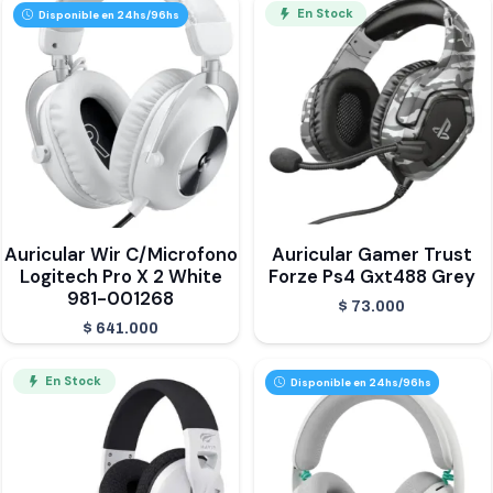
En Stock
Disponible en 24hs/96hs
Auricular Wir C/Microfono
Auricular Gamer Trust
Logitech Pro X 2 White
Forze Ps4 Gxt488 Grey
981-001268
$
73.000
$
641.000
En Stock
Disponible en 24hs/96hs