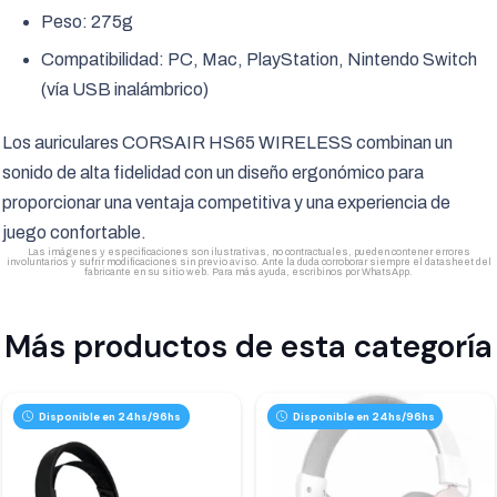
Peso: 275g
Compatibilidad: PC, Mac, PlayStation, Nintendo Switch
(vía USB inalámbrico)
Los auriculares CORSAIR HS65 WIRELESS combinan un
sonido de alta fidelidad con un diseño ergonómico para
proporcionar una ventaja competitiva y una experiencia de
juego confortable.
Las imágenes y especificaciones son ilustrativas, no contractuales, pueden contener errores
involuntarios y sufrir modificaciones sin previo aviso. Ante la duda corroborar siempre el datasheet del
fabricante en su sitio web. Para más ayuda, escribinos por WhatsApp.
Más productos de esta categoría
Disponible en 24hs/96hs
Disponible en 24hs/96hs