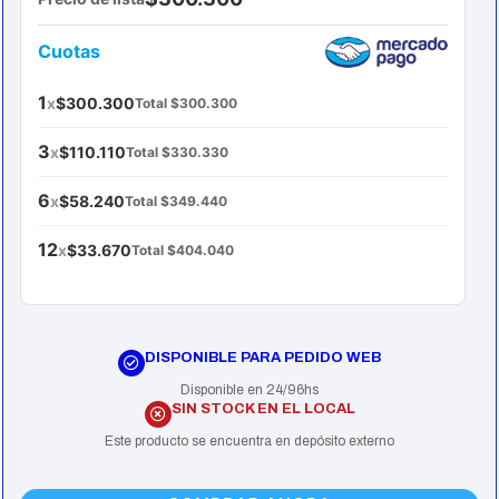
Cuotas
1
x
$300.300
Total $300.300
3
x
$110.110
Total $330.330
6
x
$58.240
Total $349.440
12
x
$33.670
Total $404.040
DISPONIBLE PARA PEDIDO WEB
Disponible en 24/96hs
SIN STOCK EN EL LOCAL
Este producto se encuentra en depósito externo