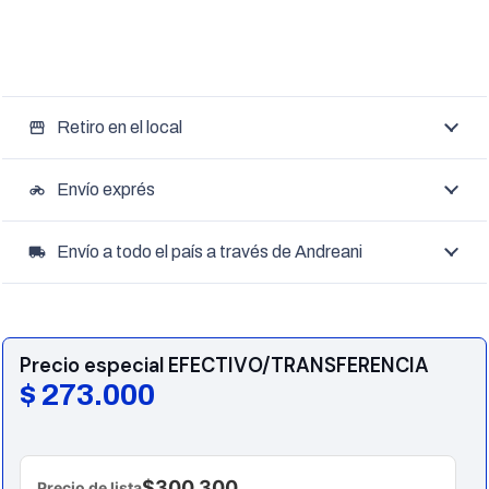
Retiro en el local
storefront
Envío exprés
motorcycle
Envío a todo el país a través de Andreani
local_shipping
Precio especial EFECTIVO/TRANSFERENCIA
$
273.000
$300.300
Precio de lista