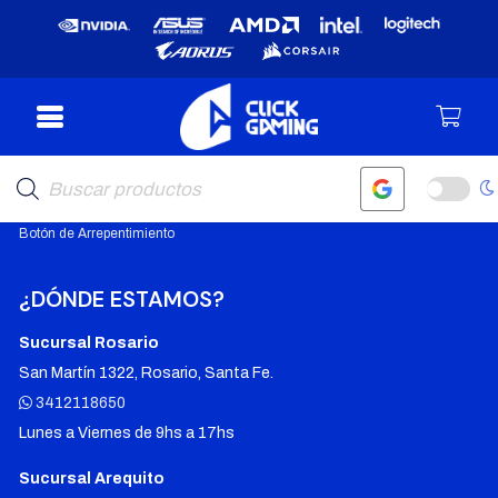
SOPORTE
Garantías
Política de Privacidad
Búsqueda
Términos y Condiciones
de
productos
Políticas de devolución
Botón de Arrepentimiento
¿DÓNDE ESTAMOS?
Sucursal Rosario
San Martín 1322, Rosario, Santa Fe.
3412118650
Lunes a Viernes de 9hs a 17hs
Sucursal Arequito