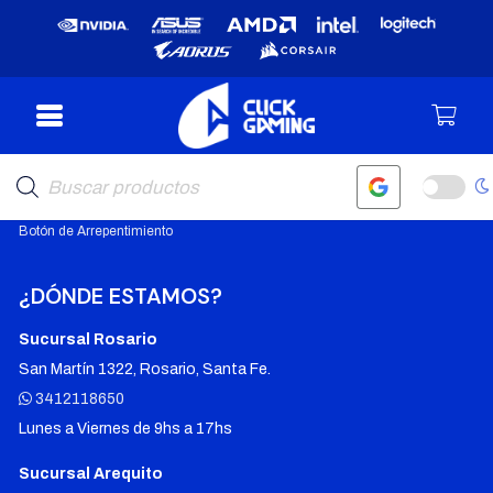
SOPORTE
Garantías
Política de Privacidad
Búsqueda
Términos y Condiciones
de
productos
Políticas de devolución
Botón de Arrepentimiento
¿DÓNDE ESTAMOS?
Sucursal Rosario
San Martín 1322, Rosario, Santa Fe.
3412118650
Lunes a Viernes de 9hs a 17hs
Sucursal Arequito