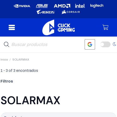
Búsqueda
de
productos
Inicio
/
SOLARMAX
1
-
3
of
3
encontrados
Filtros
SOLARMAX