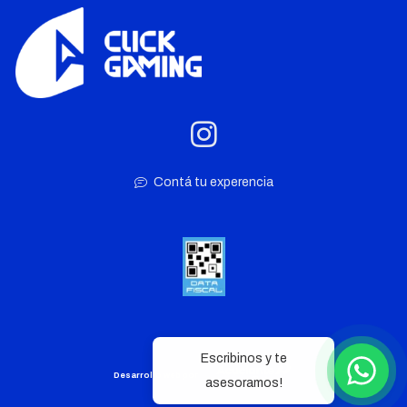
Contá tu experencia
Escribinos y te
Desarrollo web por
asesoramos!