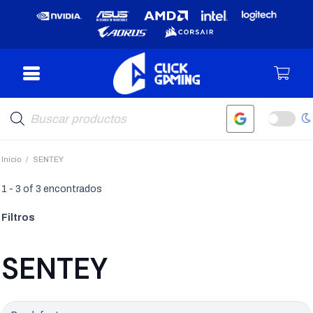
Búsqueda
de
productos
Inicio
/
SENTEY
1
-
3
of
3
encontrados
Filtros
SENTEY