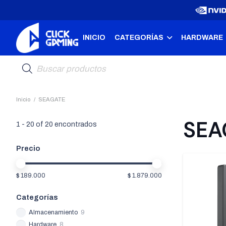
INICIO
CATEGORÍAS
HARDWARE
Búsqueda
de
productos
Inicio
/
SEAGATE
SEA
1
-
20
of
20
encontrados
Precio
$ 189.000
$ 1.879.000
Categorías
Almacenamiento
9
Hardware
8