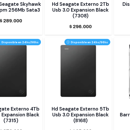
 Seagate Skyhawk
Hd Seagate Externo 2Tb
Dis
pm 256Mb Sata3
Usb 3.0 Expansion Black
(7308)
$
289.000
$
296.000
Disponible en 24hs/96hs
Disponible en 24hs/96hs
gate Externo 4Tb
Hd Seagate Externo 5Tb
 Expansion Black
Usb 3.0 Expansion Black
Bar
(7315)
(8168)