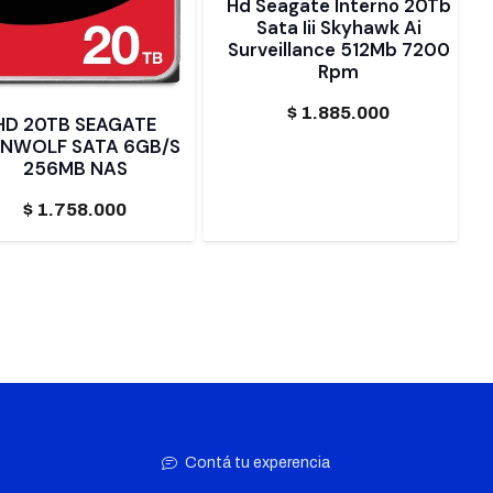
Hd Seagate Interno 20Tb
Sata Iii Skyhawk Ai
Surveillance 512Mb 7200
Rpm
$
1.885.000
HD 20TB SEAGATE
ONWOLF SATA 6GB/S
256MB NAS
$
1.758.000
Contá tu experencia