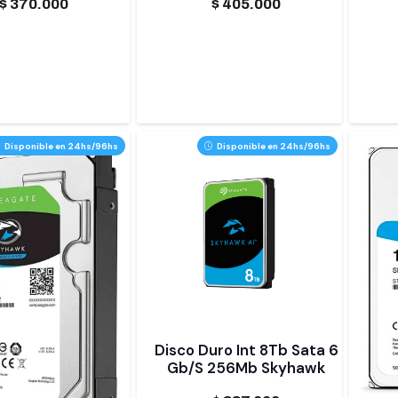
$
370.000
$
405.000
Disponible en 24hs/96hs
Disponible en 24hs/96hs
Disco Duro Int 8Tb Sata 6
Gb/S 256Mb Skyhawk