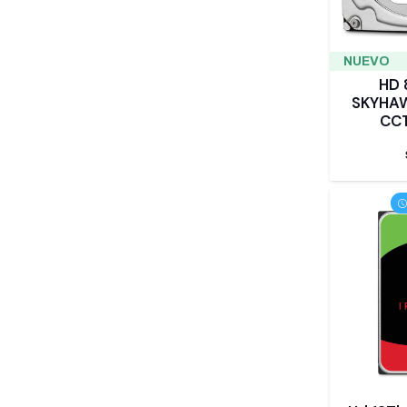
NUEVO
HD 
SKYHA
CC