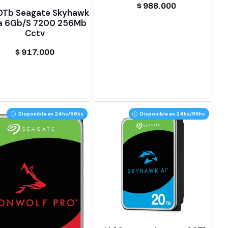
$
988.000
0Tb Seagate Skyhawk
a 6Gb/S 7200 256Mb
Cctv
$
917.000
Disponible en 24hs/96hs
Disponible en 24hs/96hs