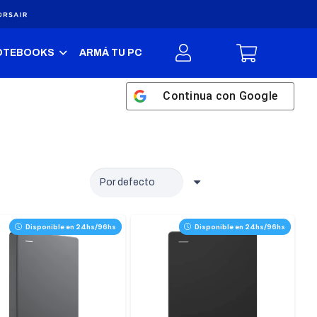
OTEBOOKS
ARMÁ TU PC
Continua con
Google
Disponible en 24hs/96hs
Disponible en 24hs/96hs