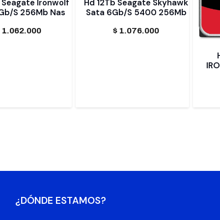
 Seagate Ironwolf
Hd 12Tb Seagate Skyhawk
Gb/S 256Mb Nas
Sata 6Gb/S 5400 256Mb
$
1.062.000
$
1.076.000
IR
¿DÓNDE ESTAMOS?