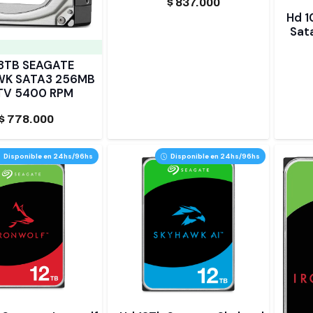
$
837.000
Hd 1
Sat
8TB SEAGATE
WK SATA3 256MB
TV 5400 RPM
$
778.000
Disponible en 24hs/96hs
Disponible en 24hs/96hs