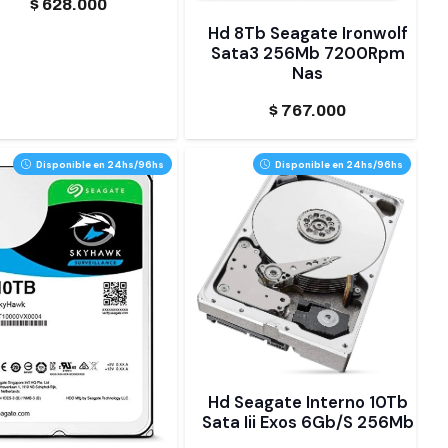
$
628.000
Hd 8Tb Seagate Ironwolf
Sata3 256Mb 7200Rpm
Nas
$
767.000
Disponible en 24hs/96hs
Disponible en 24hs/96hs
Hd Seagate Interno 10Tb
Sata Iii Exos 6Gb/S 256Mb