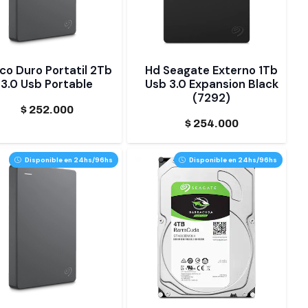
co Duro Portatil 2Tb
Hd Seagate Externo 1Tb
3.0 Usb Portable
Usb 3.0 Expansion Black
(7292)
$
252.000
$
254.000
Disponible en 24hs/96hs
Disponible en 24hs/96hs