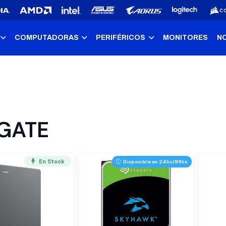
COMPUTADORAS
PERIFÉRICOS
MONITORES
N
GATE
En Stock
Disponible en 24hs/96hs