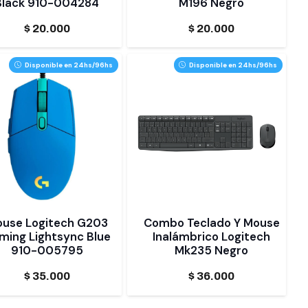
Black 910-004284
M196 Negro
$
20.000
$
20.000
Disponible en 24hs/96hs
Disponible en 24hs/96hs
use Logitech G203
Combo Teclado Y Mouse
ming Lightsync Blue
Inalámbrico Logitech
910-005795
Mk235 Negro
$
35.000
$
36.000