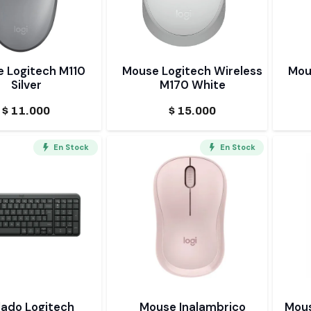
 Logitech M110
Mouse Logitech Wireless
Mou
Silver
M170 White
$
11.000
$
15.000
En Stock
En Stock
lado Logitech
Mouse Inalambrico
Mous