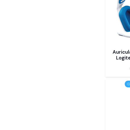
Auricul
Logit