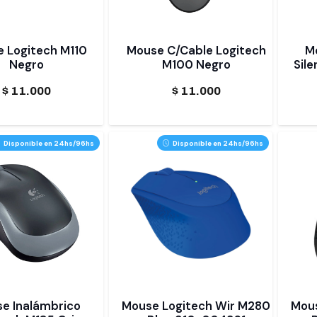
 Logitech M110
Mouse C/Cable Logitech
M
Negro
M100 Negro
Sil
$
11.000
$
11.000
Disponible en 24hs/96hs
Disponible en 24hs/96hs
e Inalámbrico
Mouse Logitech Wir M280
Mous