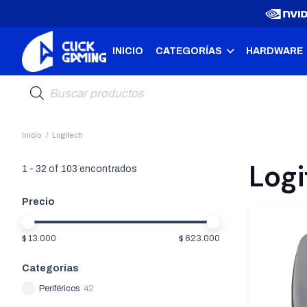
INICIO
CATEGORÍAS
HARDWARE
Búsqueda
de
productos
Inicio
/
Logitech
Log
1
-
32
of
103
encontrados
Precio
$ 13.000
$ 623.000
Categorías
Periféricos
42