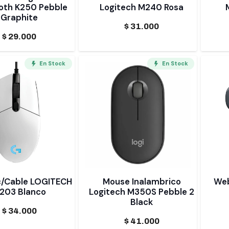
oth K250 Pebble
Logitech M240 Rosa
Graphite
$
31.000
$
29.000
En Stock
En Stock
c/Cable LOGITECH
Mouse Inalambrico
Web
203 Blanco
Logitech M350S Pebble 2
Black
$
34.000
$
41.000