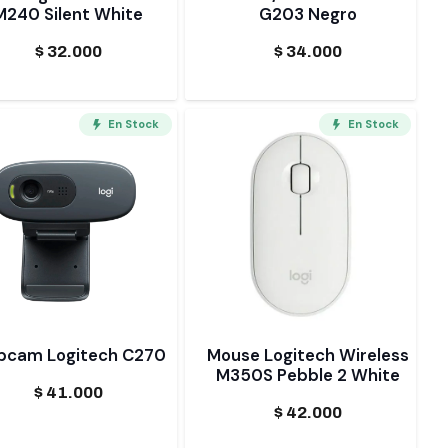
M240 Silent White
G203 Negro
$
32.000
$
34.000
En Stock
En Stock
cam Logitech C270
Mouse Logitech Wireless
M350S Pebble 2 White
$
41.000
$
42.000