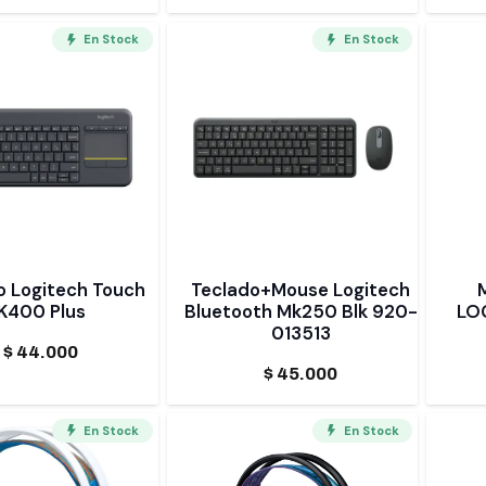
En Stock
En Stock
o Logitech Touch
Teclado+Mouse Logitech
K400 Plus
Bluetooth Mk250 Blk 920-
LO
013513
$
44.000
$
45.000
En Stock
En Stock