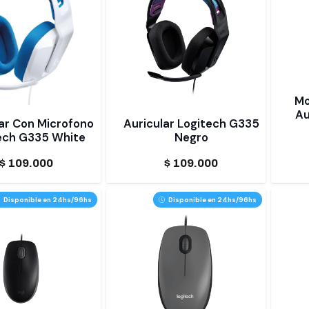
Mo
Au
ar Con Microfono
Auricular Logitech G335
ech G335 White
Negro
$
109.000
$
109.000
Disponible en 24hs/96hs
Disponible en 24hs/96hs