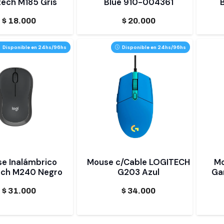
tech M185 Gris
Blue 910-004361
$
18.000
$
20.000
Disponible en 24hs/96hs
Disponible en 24hs/96hs
e Inalámbrico
Mouse c/Cable LOGITECH
Mo
ech M240 Negro
G203 Azul
Ga
$
31.000
$
34.000