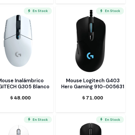
En Stock
En Stock
Mouse Inalámbrico
Mouse Logitech G403
GITECH G305 Blanco
Hero Gaming 910-005631
$
48.000
$
71.000
En Stock
En Stock