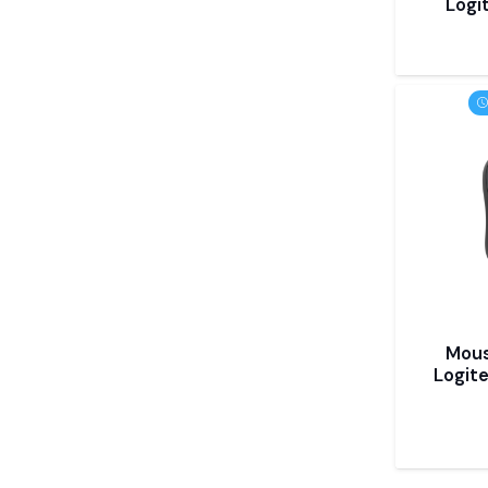
Logi
Mous
Logit