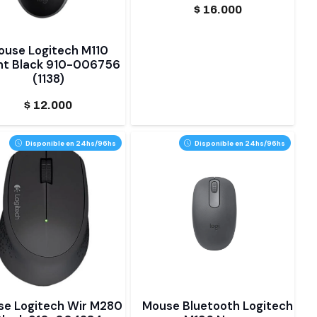
$
16.000
ouse Logitech M110
ent Black 910-006756
(1138)
$
12.000
Disponible en 24hs/96hs
Disponible en 24hs/96hs
e Logitech Wir M280
Mouse Bluetooth Logitech