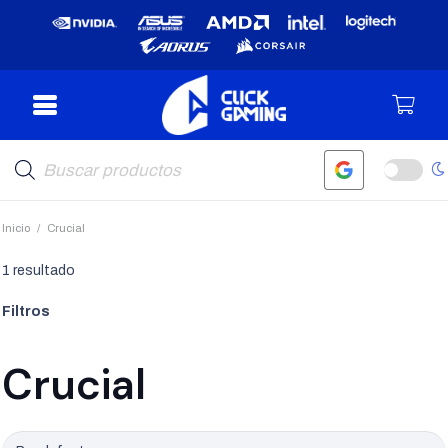
Búsqueda
de
productos
Inicio
/
Crucial
1 resultado
Filtros
Crucial