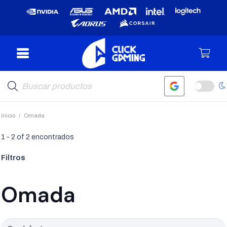
Búsqueda
de
productos
Inicio
/
Omada
1
-
2
of
2
encontrados
Filtros
Omada