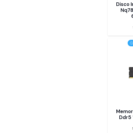
Disco 
Nq78
Memori
Ddr5