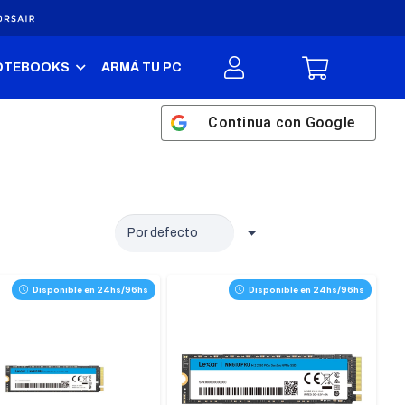
OTEBOOKS
ARMÁ TU PC
Continua con
Google
Disponible en 24hs/96hs
Disponible en 24hs/96hs