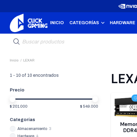
INICIO
CATEGORÍAS
HARDWARE
Búsqueda
de
productos
Inicio
/
LEXAR
LEX
1
-
10
of
10
encontrados
Precio
$ 201.000
$ 549.000
Categorías
Memor
Almacenamiento
3
DDR4
Hardware
4