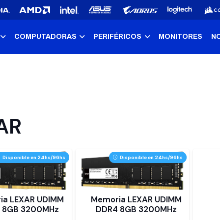
COMPUTADORAS
PERIFÉRICOS
MONITORES
N
AR
Disponible en 24hs/96hs
Disponible en 24hs/96hs
ia LEXAR UDIMM
Memoria LEXAR UDIMM
 8GB 3200MHz
DDR4 8GB 3200MHz