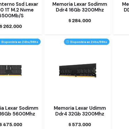
Interno Ssd Lexar
Memoria Lexar Sodimm
Me
0 1T M.2 Nvme
Ddr4 16Gb 3200Mhz
D
6500Mb/S
$
284.000
$
262.000
Disponible en 24hs/96hs
Disponible en 24hs/96hs
a Lexar Sodimm
Memoria Lexar Udimm
 16Gb 5600Mhz
Ddr4 32Gb 3200Mhz
$
475.000
$
573.000